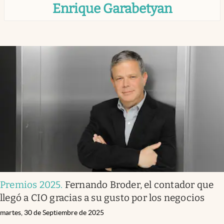
Enrique Garabetyan
Infotechnology
Clase
Clima
Mundial 2026
Eventos Corporativos
El Cronista Studio
Mediakit
abre en nueva pestaña
Argentina
Premios 2025
.
Fernando Broder, el contador que
llegó a CIO gracias a su gusto por los negocios
martes, 30 de Septiembre de 2025