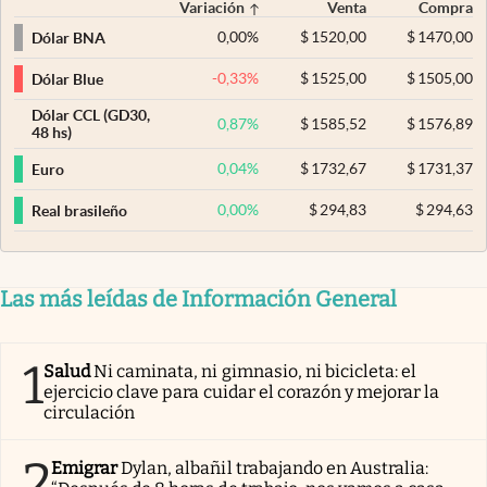
Variación
Venta
Compra
0,00
%
$
1520,00
$
1470,00
Dólar BNA
-0,33
%
$
1525,00
$
1505,00
Dólar Blue
Dólar CCL (GD30,
0,87
%
$
1585,52
$
1576,89
48 hs)
0,04
%
$
1732,67
$
1731,37
Euro
0,00
%
$
294,83
$
294,63
Real brasileño
Las más leídas de Información General
1
Salud
Ni caminata, ni gimnasio, ni bicicleta: el
ejercicio clave para cuidar el corazón y mejorar la
circulación
2
Emigrar
Dylan, albañil trabajando en Australia: