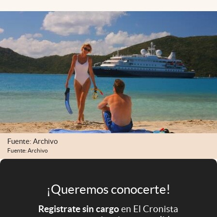
Infotechnology
Clase
Clima
Mundial 2026
Eventos Corporativos
El Cronista Studio
Mediakit
abre en nueva pestaña
Fuente: Archivo
Argentina
Fuente: Archivo
¡Queremos conocerte!
Registrate sin cargo
en El Cronista