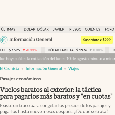
Últimas noticias
ÚLTIMAS
DÓLAR
DÓLAR
JAVIER
RIESGO
QUIÉN ES
FORO
Dólar
NOTICIAS
BLUE
MILEI
PAÍS
QUIÉN
Argentina
Información General
Members
Suscribite x $999
España
Economía y Política
-0.33
%
DÓLAR TARJETA
$
1976
0.00
%
DÓLAR MEP
$
15
México
 la cotización del lunes 10 de agosto minuto a minuto
Dólar hoy y d
Finanzas y Mercados
USA
El Cronista
Información General
Viajes
Mercados Online
Colombia
Uruguay
Pasajes económicos
Negocios
Vuelos baratos al exterior: la táctica
Columnistas
para pagarlos más baratos y "en cuotas"
Otras secciones
Existe un truco para congelar los precios de los pasajes y
Apertura
pagarlos hasta nueve meses después. ¿De qué se trata?