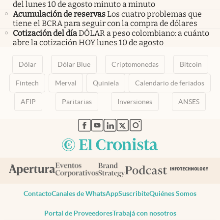
del lunes 10 de agosto minuto a minuto
Acumulación de reservas
Los cuatro problemas que
tiene el BCRA para seguir con la compra de dólares
Cotización del día
DÓLAR a peso colombiano: a cuánto
abre la cotización HOY lunes 10 de agosto
Dólar
Dólar Blue
Criptomonedas
Bitcoin
Fintech
Merval
Quiniela
Calendario de feriados
AFIP
Paritarias
Inversiones
ANSES
abre en nueva pestaña
abre en nueva pestaña
abre en nueva pestaña
abre en nueva pestaña
abre en nueva pestaña
Contacto
Canales de WhatsApp
Suscribite
Quiénes Somos
Portal de Proveedores
Trabajá con nosotros