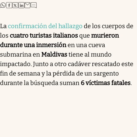
abre en nueva pestaña
abre en nueva pestaña
abre en nueva pestaña
abre en nueva pestaña
La
confirmación del hallazgo
de los cuerpos de
los
cuatro turistas italianos
que
murieron
durante una inmersión
en una cueva
submarina en
Maldivas
tiene al mundo
impactado. Junto a otro cadáver rescatado este
fin de semana y la pérdida de un sargento
durante la búsqueda suman
6 víctimas fatales
.