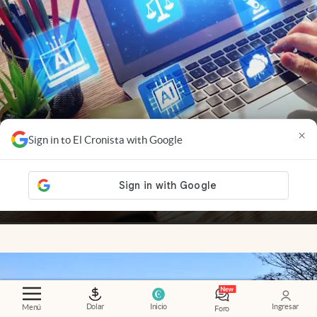
×
Sign in to El Cronista with Google
Nuevas ganadoras
.
Startups AI-native: por qué
crecen más rápido y desafían a las empresas
tradicionales
Adrián Mansilla
Members
Dolar
Inicio
Ingresar
Menú
Foro