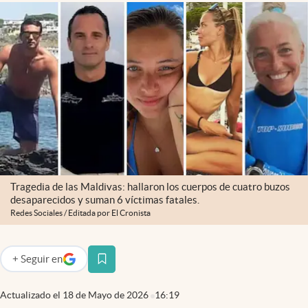
Infotechnology
Clase
Clima
Mundial 2026
Eventos Corporativos
El Cronista Studio
Mediakit
Tragedia de las Maldivas: hallaron los cuerpos de cuatro buzos
abre en nueva pestaña
desaparecidos y suman 6 víctimas fatales.
Argentina
Redes Sociales / Editada por El Cronista
+
Seguir
en
abre en nueva pestaña
Actualizado el
18 de Mayo de 2026
16:19