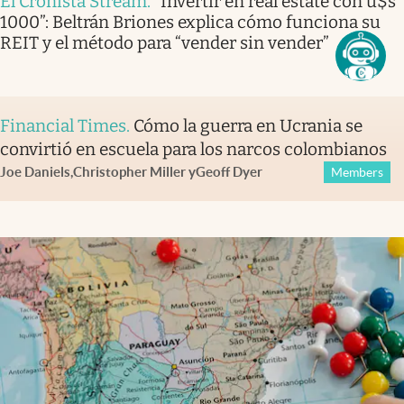
El Cronista Stream
.
“Invertir en real estate con u$s
1000”: Beltrán Briones explica cómo funciona su
REIT y el método para “vender sin vender”
Financial Times
.
Cómo la guerra en Ucrania se
convirtió en escuela para los narcos colombianos
Joe Daniels
,
Christopher Miller
y
Geoff Dyer
Members