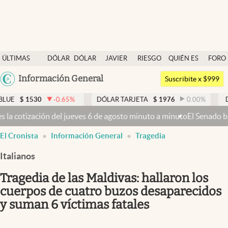
Últimas noticias
ÚLTIMAS
DÓLAR
DÓLAR
JAVIER
RIESGO
QUIÉN ES
FORO
Dólar
NOTICIAS
BLUE
MILEI
PAÍS
QUIÉN
Argentina
Información General
Members
Suscribite x $999
España
Economía y Política
-0.65
%
DÓLAR TARJETA
$
1976
0.00
%
DÓLAR MEP
$
15
México
gosto minuto a minuto
El Senado busca aprobar la Ley de Propiedad Pr
Finanzas y Mercados
USA
abre en nueva pestaña
abre en nueva pestaña
El Cronista
Información General
Tragedia
Mercados Online
Colombia
Uruguay
Italianos
Negocios
Tragedia de las Maldivas: hallaron los
Columnistas
cuerpos de cuatro buzos desaparecidos
Otras secciones
y suman 6 víctimas fatales
Apertura