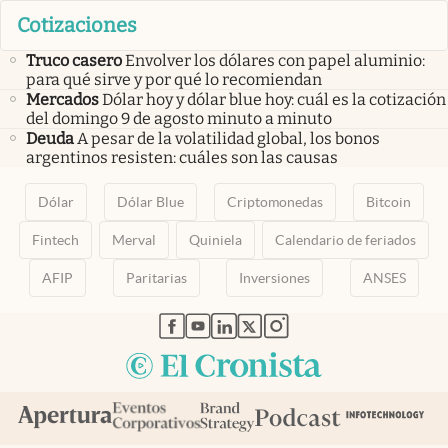
Cotizaciones
Truco casero
Envolver los dólares con papel aluminio:
para qué sirve y por qué lo recomiendan
Mercados
Dólar hoy y dólar blue hoy: cuál es la cotización
del domingo 9 de agosto minuto a minuto
Deuda
A pesar de la volatilidad global, los bonos
argentinos resisten: cuáles son las causas
Dólar
Dólar Blue
Criptomonedas
Bitcoin
Fintech
Merval
Quiniela
Calendario de feriados
AFIP
Paritarias
Inversiones
ANSES
abre en nueva pestaña
abre en nueva pestaña
abre en nueva pestaña
abre en nueva pestaña
abre en nueva pestaña