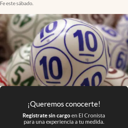
Fe este sábado.
Infotechnology
Clase
Clima
Mundial 2026
Eventos Corporativos
El Cronista Studio
Mediakit
abre en nueva pestaña
Argentina
¡Queremos conocerte!
Registrate sin cargo
en El Cronista
para una experiencia a tu medida.