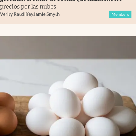
precios por las nubes
Verity Ratcliffe
y
Jamie Smyth
Members