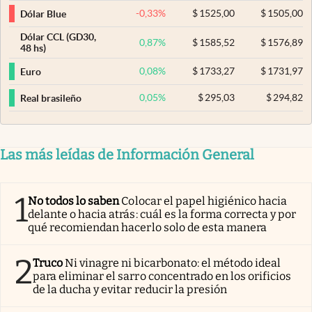
-0,33
%
$
1525,00
$
1505,00
Dólar Blue
Dólar CCL (GD30,
0,87
%
$
1585,52
$
1576,89
48 hs)
0,08
%
$
1733,27
$
1731,97
Euro
0,05
%
$
295,03
$
294,82
Real brasileño
Las más leídas de Información General
1
No todos lo saben
Colocar el papel higiénico hacia
delante o hacia atrás: cuál es la forma correcta y por
qué recomiendan hacerlo solo de esta manera
2
Truco
Ni vinagre ni bicarbonato: el método ideal
para eliminar el sarro concentrado en los orificios
de la ducha y evitar reducir la presión