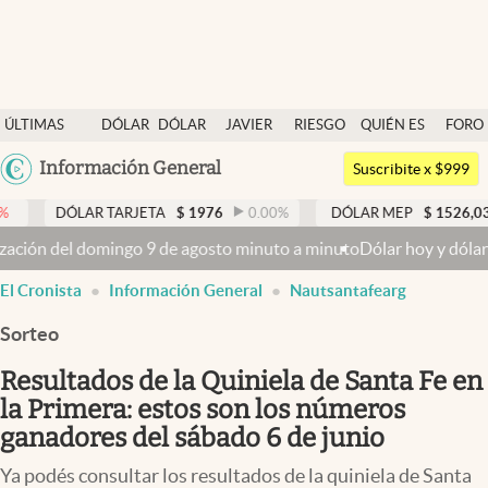
Últimas noticias
ÚLTIMAS
DÓLAR
DÓLAR
JAVIER
RIESGO
QUIÉN ES
FORO
Dólar
NOTICIAS
BLUE
MILEI
PAÍS
QUIÉN
Argentina
Información General
Members
Suscribite x $999
España
Economía y Política
R TARJETA
$
1976
0.00
%
DÓLAR MEP
$
1526,03
0.43
%
México
domingo 9 de agosto minuto a minuto
Dólar hoy y dólar blue hoy: cu
Finanzas y Mercados
USA
El Cronista
Información General
Nautsantafearg
Mercados Online
Colombia
Uruguay
Sorteo
Negocios
Resultados de la Quiniela de Santa Fe en
Columnistas
la Primera: estos son los números
Otras secciones
ganadores del sábado 6 de junio
Apertura
Ya podés consultar los resultados de la quiniela de Santa