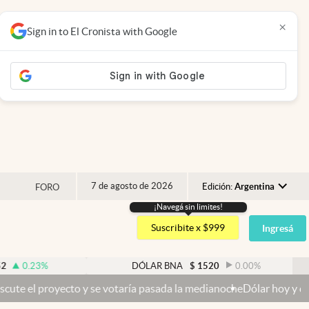
×
Sign in to El Cronista with Google
7 de agosto de 2026
Edición:
Argentina
FORO
¡Navegá sin limites!
Argentina
Suscribite x $999
Ingresá
España
México
DÓLAR BNA
$
1520
0.00
%
USA
 y se votaría pasada la medianoche
Dólar hoy y dólar blue hoy: cuál
Colombia