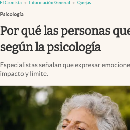
El Cronista
Información General
Quejas
Infotechnology
Psicología
Clase
Clima
Por qué las personas qu
Mundial 2026
según la psicología
Eventos Corporativos
El Cronista Studio
Especialistas señalan que expresar emociones
Mediakit
impacto y límite.
abre en nueva pestaña