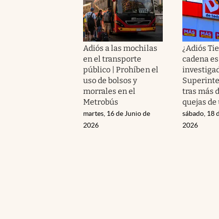
Adiós a las mochilas
¿Adiós Ti
en el transporte
cadena es
público | Prohíben el
investigad
uso de bolsos y
Superint
morrales en el
tras más d
Metrobús
quejas de
martes, 16 de Junio de
sábado, 18 d
2026
2026