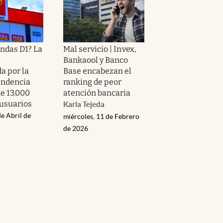
endas D1? La
Mal servicio | Invex,
Bankaool y Banco
a por la
Base encabezan el
endencia
ranking de peor
e 13.000
atención bancaria
 usuarios
Karla Tejeda
e Abril de
miércoles, 11 de Febrero
de 2026