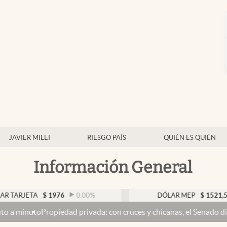
JAVIER MILEI
RIESGO PAÍS
QUIÉN ES QUIÉN
Información General
A
$
1976
0.00
%
DÓLAR MEP
$
1521,52
0.23
%
edad privada: con cruces y chicanas, el Senado discute el proyecto