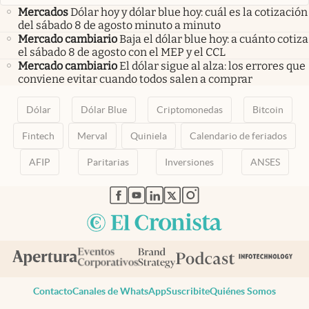
Mercados
Dólar hoy y dólar blue hoy: cuál es la cotización
del sábado 8 de agosto minuto a minuto
Mercado cambiario
Baja el dólar blue hoy: a cuánto cotiza
el sábado 8 de agosto con el MEP y el CCL
Mercado cambiario
El dólar sigue al alza: los errores que
conviene evitar cuando todos salen a comprar
Dólar
Dólar Blue
Criptomonedas
Bitcoin
Fintech
Merval
Quiniela
Calendario de feriados
AFIP
Paritarias
Inversiones
ANSES
abre en nueva pestaña
abre en nueva pestaña
abre en nueva pestaña
abre en nueva pestaña
abre en nueva pestaña
Contacto
Canales de WhatsApp
Suscribite
Quiénes Somos