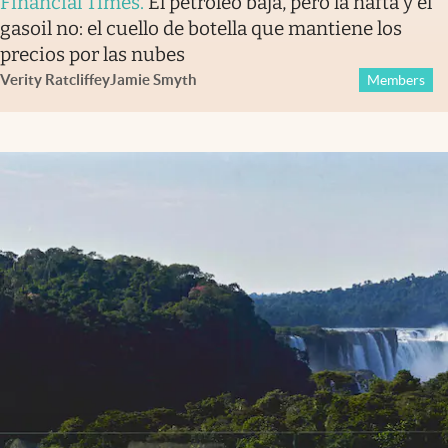
Financial Times
.
El petróleo baja, pero la nafta y el
gasoil no: el cuello de botella que mantiene los
precios por las nubes
Verity Ratcliffe
y
Jamie Smyth
Members