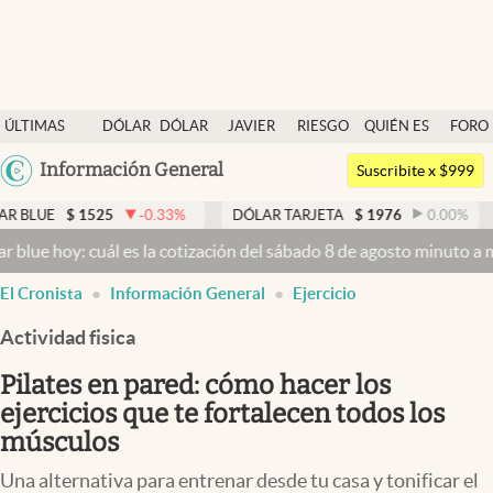
Últimas noticias
ÚLTIMAS
DÓLAR
DÓLAR
JAVIER
RIESGO
QUIÉN ES
FORO
Dólar
NOTICIAS
BLUE
MILEI
PAÍS
QUIÉN
Argentina
Información General
Members
Suscribite x $999
España
Economía y Política
525
-0.33
%
DÓLAR TARJETA
$
1976
0.00
%
DÓLAR M
México
 cuál es la cotización del sábado 8 de agosto minuto a minuto
Dólar
Finanzas y Mercados
USA
El Cronista
Información General
Ejercicio
Mercados Online
Colombia
Uruguay
Actividad fisica
Negocios
Pilates en pared: cómo hacer los
Columnistas
ejercicios que te fortalecen todos los
Otras secciones
músculos
Apertura
Una alternativa para entrenar desde tu casa y tonificar el