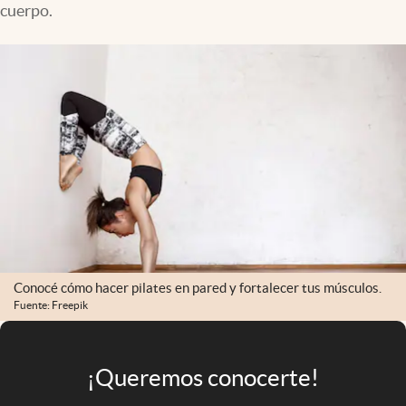
cuerpo.
Infotechnology
Clase
Clima
Mundial 2026
Eventos Corporativos
El Cronista Studio
Mediakit
abre en nueva pestaña
Argentina
Conocé cómo hacer pilates en pared y fortalecer tus músculos.
Fuente: Freepik
¡Queremos conocerte!