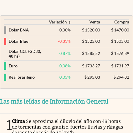
Variación
Venta
Compra
0,00
%
$
1520,00
$
1470,00
Dólar BNA
-0,33
%
$
1525,00
$
1505,00
Dólar Blue
Dólar CCL (GD30,
0,87
%
$
1585,52
$
1576,89
48 hs)
0,08
%
$
1733,27
$
1731,97
Euro
0,05
%
$
295,03
$
294,82
Real brasileño
Las más leídas de Información General
1
Clima
Se aproxima el diluvio del año con 48 horas
de tormentas con granizo, fuertes lluvias y ráfagas
de viento de más de 70 km/h