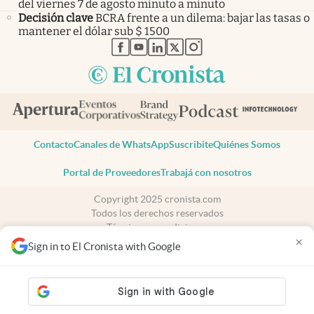
del viernes 7 de agosto minuto a minuto
Decisión clave
BCRA frente a un dilema: bajar las tasas o
mantener el dólar sub $ 1500
abre en nueva pestaña
abre en nueva pestaña
abre en nueva pestaña
abre en nueva pestaña
abre en nueva pestaña
Contacto
Canales de WhatsApp
Suscribite
Quiénes Somos
Portal de Proveedores
Trabajá con nosotros
Copyright 2025 cronista.com
Todos los derechos reservados
Términos y condiciones
×
Privacidad
Sign in to El Cronista with Google
Consentimiento
Tel:
+54 11 7078-3270
cronista.com
es propiedad de El Cronista Comercial S.A Registro de
propiedad intelectual: 56576959