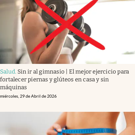
Infotechnology
Clase
Clima
Mundial 2026
Eventos Corporativos
El Cronista Studio
Salud
.
Sin ir al gimnasio | El mejor ejercicio para
Mediakit
fortalecer piernas y glúteos en casa y sin
abre en nueva pestaña
máquinas
Argentina
miércoles, 29 de Abril de 2026