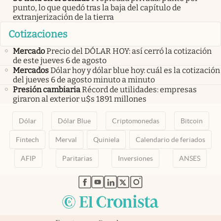
punto, lo que quedó tras la baja del capítulo de
extranjerización de la tierra
Cotizaciones
Mercado
Precio del DÓLAR HOY: así cerró la cotización
de este jueves 6 de agosto
Mercados
Dólar hoy y dólar blue hoy: cuál es la cotización
del jueves 6 de agosto minuto a minuto
Presión cambiaria
Récord de utilidades: empresas
giraron al exterior u$s 1891 millones
Dólar
Dólar Blue
Criptomonedas
Bitcoin
Fintech
Merval
Quiniela
Calendario de feriados
AFIP
Paritarias
Inversiones
ANSES
abre en nueva pestaña
abre en nueva pestaña
abre en nueva pestaña
abre en nueva pestaña
abre en nueva pestaña