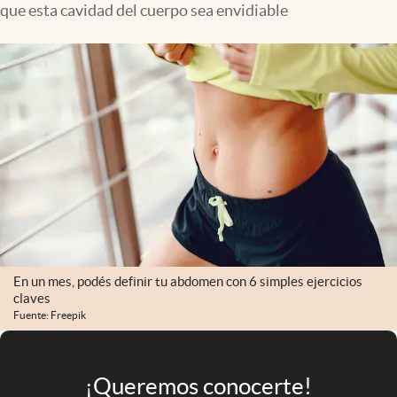
que esta cavidad del cuerpo sea envidiable
Infotechnology
Clase
Clima
Mundial 2026
Eventos Corporativos
El Cronista Studio
Mediakit
abre en nueva pestaña
Argentina
En un mes, podés definir tu abdomen con 6 simples ejercicios
claves
Fuente: Freepik
¡Queremos conocerte!