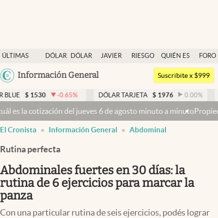
Últimas noticias
ÚLTIMAS
DÓLAR
DÓLAR
JAVIER
RIESGO
QUIÉN ES
FORO
Dólar
NOTICIAS
BLUE
MILEI
PAÍS
QUIÉN
Argentina
Información General
Members
Suscribite x $999
España
Economía y Política
30
-0.65
%
DÓLAR TARJETA
$
1976
0.00
%
DÓLAR MEP
México
ueves 6 de agosto minuto a minuto
Propiedad privada: mientras el Se
Finanzas y Mercados
USA
El Cronista
Información General
Abdominal
Mercados Online
Colombia
Uruguay
Rutina perfecta
Negocios
Abdominales fuertes en 30 días: la
Columnistas
rutina de 6 ejercicios para marcar la
Otras secciones
panza
Apertura
Con una particular rutina de seis ejercicios, podés lograr