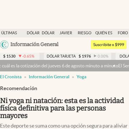
Últimas noticias
ÚLTIMAS
DÓLAR
DÓLAR
JAVIER
RIESGO
QUIÉN ES
FORO
Dólar
NOTICIAS
BLUE
MILEI
PAÍS
QUIÉN
Argentina
Información General
Members
Suscribite x $999
España
Economía y Política
-0.65
%
DÓLAR TARJETA
$
1976
0.00
%
DÓLAR MEP
$
México
n del jueves 6 de agosto minuto a minuto
El Senado busca aprobar la
Finanzas y Mercados
USA
El Cronista
Información General
Yoga
Mercados Online
Colombia
Uruguay
Recomendación
Negocios
Ni yoga ni natación: esta es la actividad
Columnistas
física definitiva para las personas
Otras secciones
mayores
Apertura
Este deporte se suma como una opción segura para aliviar