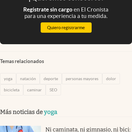
Registrate sin cargo
en El Cronista
para una experiencia a tu medida.
Quiero registrarme
Temas relacionados
yoga
natación
deporte
personas mayores
dolor
bicicleta
caminar
SEO
Más noticias de
yoga
Ni caminata, ni gimnasio, ni bici: