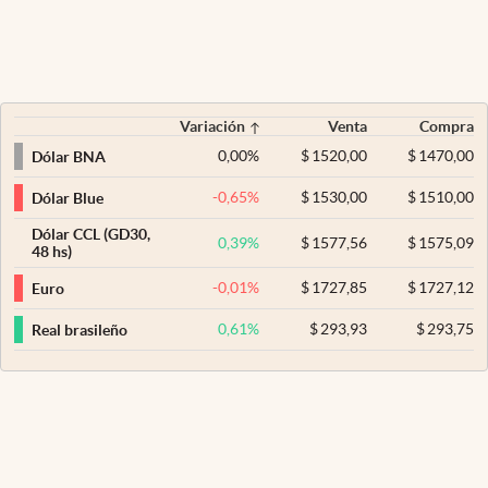
Variación
Venta
Compra
0,00
%
$
1520,00
$
1470,00
Dólar BNA
-0,65
%
$
1530,00
$
1510,00
Dólar Blue
Dólar CCL (GD30,
0,39
%
$
1577,56
$
1575,09
48 hs)
-0,01
%
$
1727,85
$
1727,12
Euro
0,61
%
$
293,93
$
293,75
Real brasileño