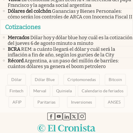
Francisco y la agenda social argentina
Dólares del colchón
Ganancias y Bienes Personales:
cómo serán los controles de ARCA con Inocencia Fiscal II
Cotizaciones
Mercados
Dólar hoy y dólar blue hoy: cuál es la cotización
del jueves 6 de agosto minuto a minuto
BCRA
REM: a cuánto llegará el dólar y cuál será la
inflación a fin de año, según los gurúes de la City
Récord
Argentina, a un paso del millón de barriles:
cuántos dólares ya genera el boom petrolero
Dólar
Dólar Blue
Criptomonedas
Bitcoin
Fintech
Merval
Quiniela
Calendario de feriados
AFIP
Paritarias
Inversiones
ANSES
abre en nueva pestaña
abre en nueva pestaña
abre en nueva pestaña
abre en nueva pestaña
abre en nueva pestaña