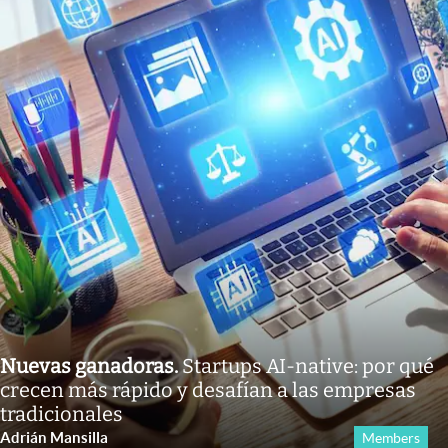
Nuevas ganadoras
.
Startups AI-native: por qué
crecen más rápido y desafían a las empresas
tradicionales
Adrián Mansilla
Members