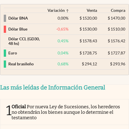
Variación
Venta
Compra
0,00
%
$
1520,00
$
1470,00
Dólar BNA
-0,65
%
$
1530,00
$
1510,00
Dólar Blue
Dólar CCL (GD30,
0,45
%
$
1578,43
$
1576,42
48 hs)
0,04
%
$
1728,75
$
1727,87
Euro
0,68
%
$
294,12
$
293,96
Real brasileño
Las más leídas de Información General
1
Oficial
Por nueva Ley de Sucesiones, los herederos
no obtendrán los bienes aunque lo determine el
testamento