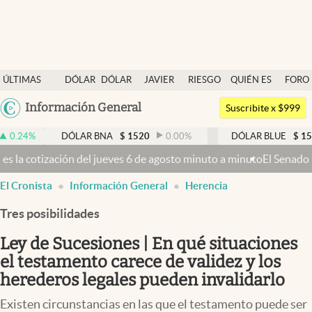
Últimas noticias
ÚLTIMAS
DÓLAR
DÓLAR
JAVIER
RIESGO
QUIÉN ES
FORO
Dólar
NOTICIAS
BLUE
MILEI
PAÍS
QUIÉN
Argentina
Información General
Members
Suscribite x $999
España
Economía y Política
DÓLAR BNA
$
1520
0.00
%
DÓLAR BLUE
$
1530
-0.6
México
es 6 de agosto minuto a minuto
El Senado busca aprobar la Ley de Pro
Finanzas y Mercados
USA
El Cronista
Información General
Herencia
Mercados Online
Colombia
Uruguay
Tres posibilidades
Negocios
Ley de Sucesiones | En qué situaciones
Columnistas
el testamento carece de validez y los
Otras secciones
herederos legales pueden invalidarlo
Apertura
Existen circunstancias en las que el testamento puede ser