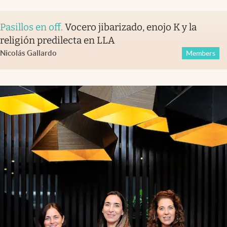
Pasillos en off
.
Vocero jibarizado, enojo K y la
religión predilecta en LLA
Nicolás Gallardo
Members