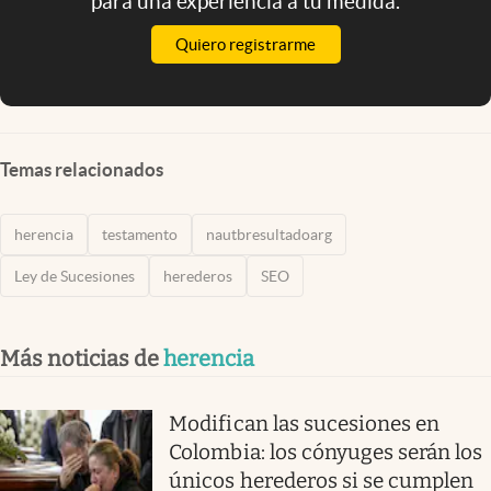
para una experiencia a tu medida.
Quiero registrarme
Temas relacionados
herencia
testamento
nautbresultadoarg
Ley de Sucesiones
herederos
SEO
Más noticias de
herencia
Modifican las sucesiones en
Colombia: los cónyuges serán los
únicos herederos si se cumplen