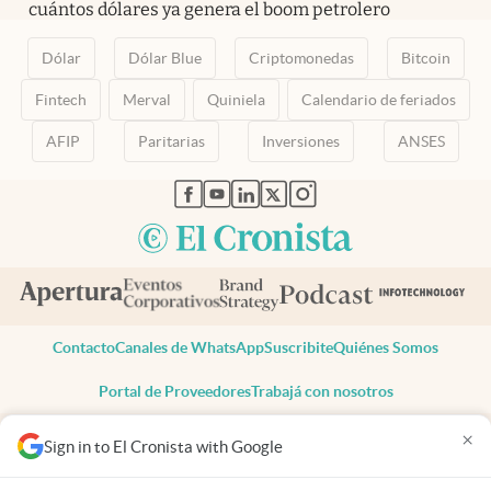
cuántos dólares ya genera el boom petrolero
Dólar
Dólar Blue
Criptomonedas
Bitcoin
Fintech
Merval
Quiniela
Calendario de feriados
AFIP
Paritarias
Inversiones
ANSES
abre en nueva pestaña
abre en nueva pestaña
abre en nueva pestaña
abre en nueva pestaña
abre en nueva pestaña
Contacto
Canales de WhatsApp
Suscribite
Quiénes Somos
Portal de Proveedores
Trabajá con nosotros
Copyright 2025 cronista.com
×
Sign in to El Cronista with Google
Todos los derechos reservados
Términos y condiciones