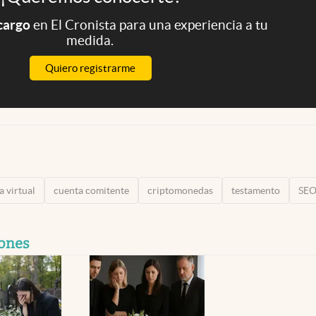
 cargo
en El Cronista para una experiencia a tu
medida.
Quiero registrarme
a virtual
cuenta comitente
criptomonedas
testamento
SE
iones