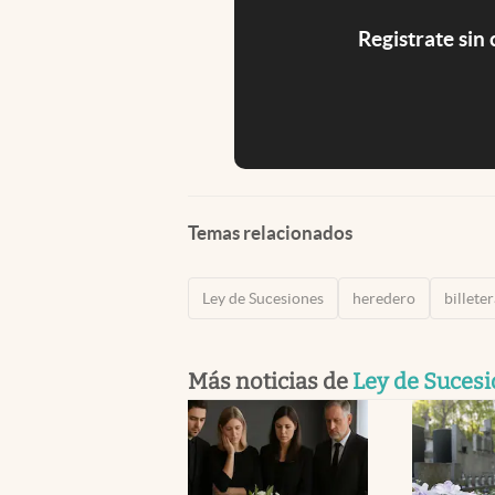
Registrate sin
Temas relacionados
Ley de Sucesiones
heredero
billeter
Más noticias de
Ley de Suces