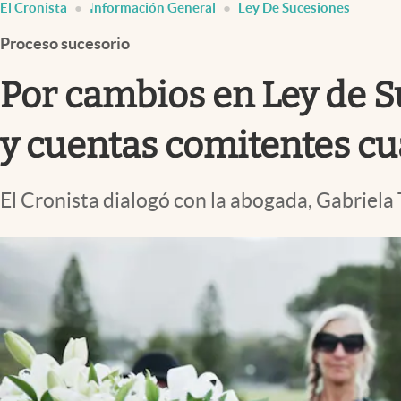
El Cronista
Información General
Ley De Sucesiones
Infotechnology
Proceso sucesorio
Clase
Clima
Por cambios en Ley de Su
Mundial 2026
y cuentas comitentes cu
Eventos Corporativos
El Cronista Studio
El Cronista dialogó con la abogada, Gabriela 
Mediakit
abre en nueva pestaña