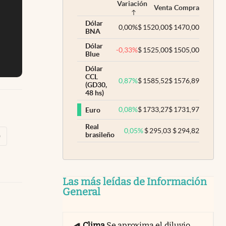
Variación
Venta
Compra
Dólar
0,00
%
$
1520,00
$
1470,00
BNA
Dólar
-0,33
%
$
1525,00
$
1505,00
Blue
Dólar
CCL
0,87
%
$
1585,52
$
1576,89
(GD30,
48 hs)
0,08
%
$
1733,27
$
1731,97
Euro
Real
0,05
%
$
295,03
$
294,82
brasileño
O
Las más leídas de Información
General
Clima
Se aproxima el diluvio