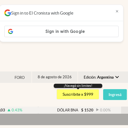
×
Sign in to El Cronista with Google
8 de agosto de 2026
Edición:
Argentina
FORO
¡Navegá sin limites!
Argentina
Suscribite x $999
Ingresá
España
México
3
%
DÓLAR BNA
$
1520
0.00
%
USA
Colombia