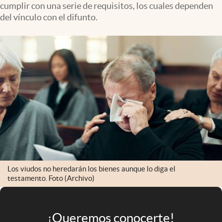
cumplir con una serie de requisitos, los cuales dependen
Infotechnology
del vínculo con el difunto.
Clase
Clima
Mundial 2026
Eventos Corporativos
El Cronista Studio
Mediakit
abre en nueva pestaña
Argentina
Los viudos no heredarán los bienes aunque lo diga el
testamento. Foto (Archivo)
¡Queremos conocerte!