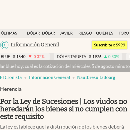
Últimas noticias
ÚLTIMAS
DÓLAR
DÓLAR
JAVIER
RIESGO
QUIÉN ES
FORO
Dólar
NOTICIAS
BLUE
MILEI
PAÍS
QUIÉN
Argentina
Información General
Members
Suscribite x $999
España
Economía y Política
0
-0.32
%
DÓLAR TARJETA
$
1976
0.33
%
DÓLAR MEP
México
cuál es la cotización del miércoles 5 de agosto minuto a minuto
Dól
Finanzas y Mercados
USA
El Cronista
Información General
Nautbresultadoarg
Mercados Online
Colombia
Uruguay
Herencia
Negocios
Por la Ley de Sucesiones | Los viudos no
Columnistas
heredarán los bienes si no cumplen con
Otras secciones
este requisito
Apertura
La ley establece que la distribución de los bienes deberá