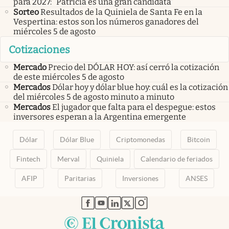
para 2027: “Patricia es una gran candidata”
Sorteo
Resultados de la Quiniela de Santa Fe en la
Vespertina: estos son los números ganadores del
miércoles 5 de agosto
Cotizaciones
Mercado
Precio del DÓLAR HOY: así cerró la cotización
de este miércoles 5 de agosto
Mercados
Dólar hoy y dólar blue hoy: cuál es la cotización
del miércoles 5 de agosto minuto a minuto
Mercados
El jugador que falta para el despegue: estos
inversores esperan a la Argentina emergente
Dólar
Dólar Blue
Criptomonedas
Bitcoin
Fintech
Merval
Quiniela
Calendario de feriados
AFIP
Paritarias
Inversiones
ANSES
abre en nueva pestaña
abre en nueva pestaña
abre en nueva pestaña
abre en nueva pestaña
abre en nueva pestaña