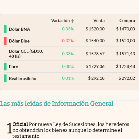
Variación
Venta
Compra
0,33
%
$
1520,00
$
1470,00
Dólar BNA
-0,32
%
$
1540,00
$
1520,00
Dólar Blue
Dólar CCL (GD30,
0,33
%
$
1578,67
$
1571,43
48 hs)
0,08
%
$
1729,36
$
1728,48
Euro
0,01
%
$
292,18
$
292,02
Real brasileño
Las más leídas de Información General
1
Oficial
Por nueva Ley de Sucesiones, los herederos
no obtendrán los bienes aunque lo determine el
testamento