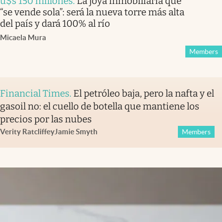
u$s 150 millones
.
La joya inmobiliaria que
“se vende sola”: será la nueva torre más alta
del país y dará 100% al río
Micaela Mura
Members
Financial Times
.
El petróleo baja, pero la nafta y el
gasoil no: el cuello de botella que mantiene los
precios por las nubes
Verity Ratcliffe
y
Jamie Smyth
Members