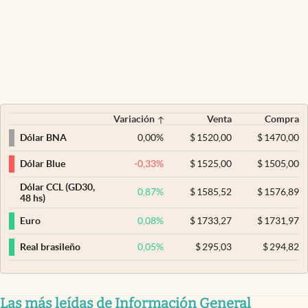
Variación
Venta
Compra
0,00
%
$
1520,00
$
1470,00
Dólar BNA
-0,33
%
$
1525,00
$
1505,00
Dólar Blue
Dólar CCL (GD30,
0,87
%
$
1585,52
$
1576,89
48 hs)
0,08
%
$
1733,27
$
1731,97
Euro
0,05
%
$
295,03
$
294,82
Real brasileño
Las más leídas de Información General