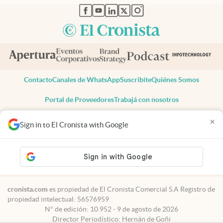
abre en nueva pestaña
abre en nueva pestaña
abre en nueva pestaña
abre en nueva pestaña
abre en nueva pestaña
Contacto
Canales de WhatsApp
Suscribite
Quiénes Somos
Portal de Proveedores
Trabajá con nosotros
Copyright 2025 cronista.com
×
Sign in to El Cronista with Google
Todos los derechos reservados
Términos y condiciones
Privacidad
Consentimiento
Tel:
+54 11 7078-3270
cronista.com
es propiedad de El Cronista Comercial S.A Registro de
propiedad intelectual: 56576959
N° de edición: 10.952 - 9 de agosto de 2026
Director Periodístico: Hernán de Goñi