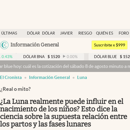
Últimas noticias
ÚLTIMAS
DÓLAR
DÓLAR
JAVIER
RIESGO
QUIÉN ES
FORO
Dólar
NOTICIAS
BLUE
MILEI
PAÍS
QUIÉN
Argentina
Información General
Members
Suscribite x $999
España
Economía y Política
DÓLAR BNA
$
1520
0.00
%
DÓLAR BLUE
$
1525
-0.33
México
cuál es la cotización del sábado 8 de agosto minuto a minuto
Dólar 
Finanzas y Mercados
USA
El Cronista
Información General
Luna
Mercados Online
Colombia
Uruguay
¿Real o mito?
Negocios
¿La Luna realmente puede influir en el
Columnistas
nacimiento de los niños? Esto dice la
Otras secciones
ciencia sobre la supuesta relación entre
Apertura
los partos y las fases lunares