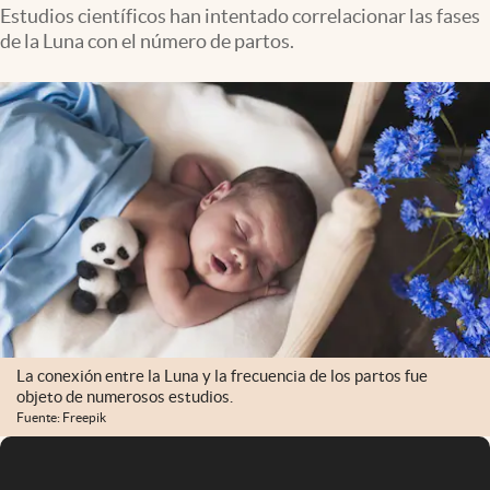
Infotechnology
Estudios científicos han intentado correlacionar las fases
de la Luna con el número de partos.
Clase
Clima
Mundial 2026
Eventos Corporativos
El Cronista Studio
Mediakit
abre en nueva pestaña
Argentina
La conexión entre la Luna y la frecuencia de los partos fue
objeto de numerosos estudios.
Fuente: Freepik