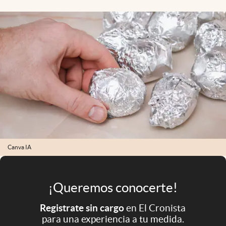
Infotechnology
Clase
Clima
Mundial 2026
Eventos Corporativos
El Cronista Studio
Mediakit
abre en nueva pestaña
Argentina
Canva IA
¡Queremos conocerte!
Registrate sin cargo
en El Cronista
para una experiencia a tu medida.