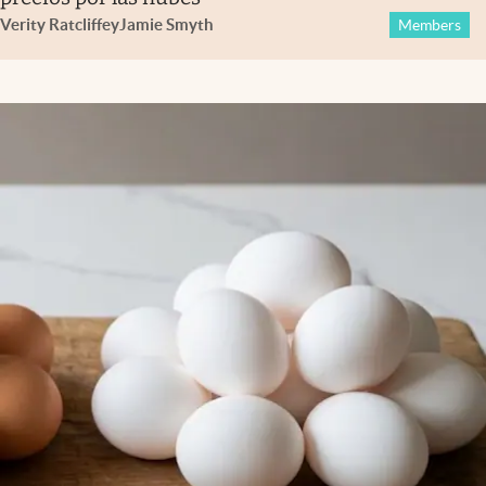
Verity Ratcliffe
y
Jamie Smyth
Members