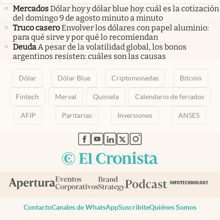
Mercados
Dólar hoy y dólar blue hoy: cuál es la cotización
del domingo 9 de agosto minuto a minuto
Truco casero
Envolver los dólares con papel aluminio:
para qué sirve y por qué lo recomiendan
Deuda
A pesar de la volatilidad global, los bonos
argentinos resisten: cuáles son las causas
Dólar
Dólar Blue
Criptomonedas
Bitcoin
Fintech
Merval
Quiniela
Calendario de feriados
AFIP
Paritarias
Inversiones
ANSES
abre en nueva pestaña
abre en nueva pestaña
abre en nueva pestaña
abre en nueva pestaña
abre en nueva pestaña
Contacto
Canales de WhatsApp
Suscribite
Quiénes Somos