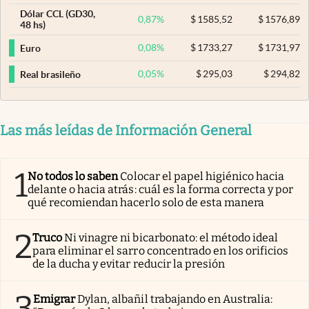
Dólar CCL (GD30,
0,87
%
$
1585,52
$
1576,89
48 hs)
0,08
%
$
1733,27
$
1731,97
Euro
0,05
%
$
295,03
$
294,82
Real brasileño
Las más leídas de Información General
1
No todos lo saben
Colocar el papel higiénico hacia
delante o hacia atrás: cuál es la forma correcta y por
qué recomiendan hacerlo solo de esta manera
2
Truco
Ni vinagre ni bicarbonato: el método ideal
para eliminar el sarro concentrado en los orificios
de la ducha y evitar reducir la presión
3
Emigrar
Dylan, albañil trabajando en Australia: