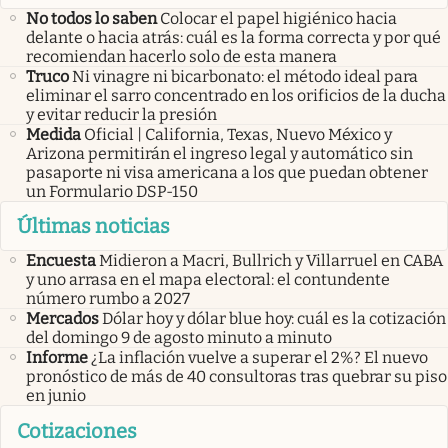
No todos lo saben
Colocar el papel higiénico hacia
delante o hacia atrás: cuál es la forma correcta y por qué
recomiendan hacerlo solo de esta manera
Truco
Ni vinagre ni bicarbonato: el método ideal para
eliminar el sarro concentrado en los orificios de la ducha
y evitar reducir la presión
Medida
Oficial | California, Texas, Nuevo México y
Arizona permitirán el ingreso legal y automático sin
pasaporte ni visa americana a los que puedan obtener
un Formulario DSP-150
Últimas noticias
Encuesta
Midieron a Macri, Bullrich y Villarruel en CABA
y uno arrasa en el mapa electoral: el contundente
número rumbo a 2027
Mercados
Dólar hoy y dólar blue hoy: cuál es la cotización
del domingo 9 de agosto minuto a minuto
Informe
¿La inflación vuelve a superar el 2%? El nuevo
pronóstico de más de 40 consultoras tras quebrar su piso
en junio
Cotizaciones