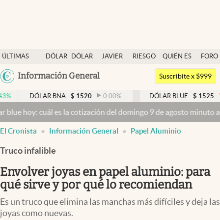
Últimas noticias
ÚLTIMAS
DÓLAR
DÓLAR
JAVIER
RIESGO
QUIÉN ES
FORO
Dólar
NOTICIAS
BLUE
MILEI
PAÍS
QUIÉN
Argentina
Información General
Members
Suscribite x $999
España
Economía y Política
ÓLAR BNA
$
1520
0.00
%
DÓLAR BLUE
$
1525
-0.33
%
México
cuál es la cotización del domingo 9 de agosto minuto a minuto
Dóla
Finanzas y Mercados
USA
El Cronista
Información General
Papel Aluminio
Mercados Online
Colombia
Uruguay
Truco infalible
Negocios
Envolver joyas en papel aluminio: para
Columnistas
qué sirve y por qué lo recomiendan
Otras secciones
Es un truco que elimina las manchas más difíciles y deja las
Apertura
joyas como nuevas.