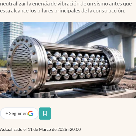
neutralizar la energía de vibración de un sismo antes que
Infotechnology
esta alcance los pilares principales de la construcción.
Clase
Clima
Mundial 2026
Eventos Corporativos
El Cronista Studio
Mediakit
abre en nueva pestaña
Argentina
+
Seguir
en
abre en nueva pestaña
Actualizado el
11 de Marzo de 2026
20:00