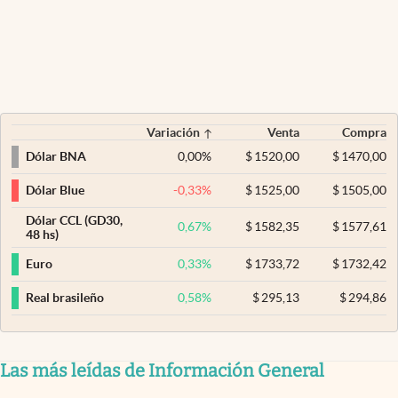
Variación
Venta
Compra
0,00
%
$
1520,00
$
1470,00
Dólar BNA
-0,33
%
$
1525,00
$
1505,00
Dólar Blue
Dólar CCL (GD30,
0,67
%
$
1582,35
$
1577,61
48 hs)
0,33
%
$
1733,72
$
1732,42
Euro
0,58
%
$
295,13
$
294,86
Real brasileño
Las más leídas de Información General