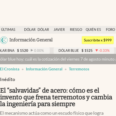
Últimas noticias
ÚLTIMAS
DÓLAR
DÓLAR
JAVIER
RIESGO
QUIÉN ES
FORO
Dólar
NOTICIAS
BLUE
MILEI
PAÍS
QUIÉN
Argentina
Información General
Members
Suscribite x $999
España
Economía y Política
$
1520
0.00
%
DÓLAR BLUE
$
1525
-0.33
%
DÓLAR T
México
oy: cuál es la cotización del viernes 7 de agosto minuto a minuto
Dó
Finanzas y Mercados
USA
abre en nueva pestaña
abre en nueva pestaña
El Cronista
Información General
Terremotos
Mercados Online
Colombia
Uruguay
Inédito
Negocios
El “salvavidas” de acero: cómo es el
Columnistas
invento que frena terremotos y cambia
Otras secciones
la ingeniería para siempre
Apertura
El mecanismo actúa como un escudo físico que logra