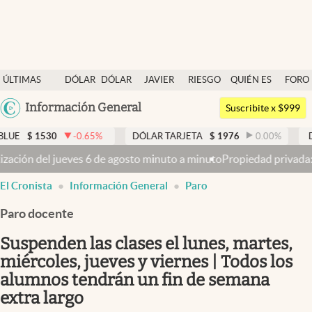
Últimas noticias
ÚLTIMAS
DÓLAR
DÓLAR
JAVIER
RIESGO
QUIÉN ES
FORO
Dólar
NOTICIAS
BLUE
MILEI
PAÍS
QUIÉN
Argentina
Información General
Members
Suscribite x $999
España
Economía y Política
-0.65
%
DÓLAR TARJETA
$
1976
0.00
%
DÓLAR MEP
$
1
México
inuto a minuto
Propiedad privada: con cruces y chicanas, el Senado 
Finanzas y Mercados
USA
El Cronista
Información General
Paro
Mercados Online
Colombia
Uruguay
Paro docente
Negocios
Suspenden las clases el lunes, martes,
Columnistas
miércoles, jueves y viernes | Todos los
Otras secciones
alumnos tendrán un fin de semana
Apertura
extra largo