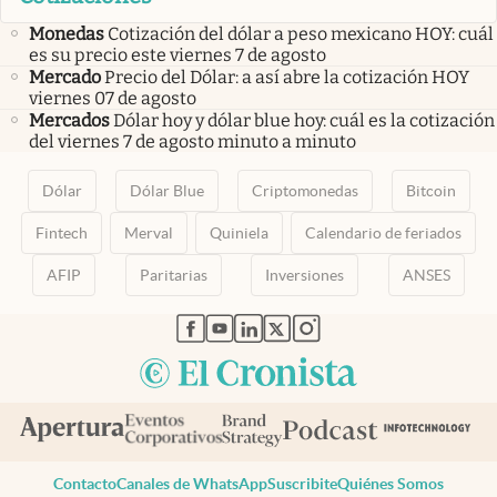
Monedas
Cotización del dólar a peso mexicano HOY: cuál
es su precio este viernes 7 de agosto
Mercado
Precio del Dólar: a así abre la cotización HOY
viernes 07 de agosto
Mercados
Dólar hoy y dólar blue hoy: cuál es la cotización
del viernes 7 de agosto minuto a minuto
Dólar
Dólar Blue
Criptomonedas
Bitcoin
Fintech
Merval
Quiniela
Calendario de feriados
AFIP
Paritarias
Inversiones
ANSES
abre en nueva pestaña
abre en nueva pestaña
abre en nueva pestaña
abre en nueva pestaña
abre en nueva pestaña
Contacto
Canales de WhatsApp
Suscribite
Quiénes Somos