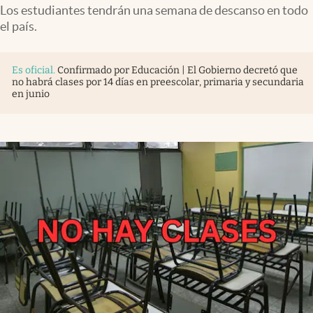
Infotechnology
Los estudiantes tendrán una semana de descanso en todo
el país.
Clase
Clima
Es oficial
.
Confirmado por Educación | El Gobierno decretó que
no habrá clases por 14 días en preescolar, primaria y secundaria
Mundial 2026
en junio
Eventos Corporativos
El Cronista Studio
Mediakit
abre en nueva pestaña
Argentina