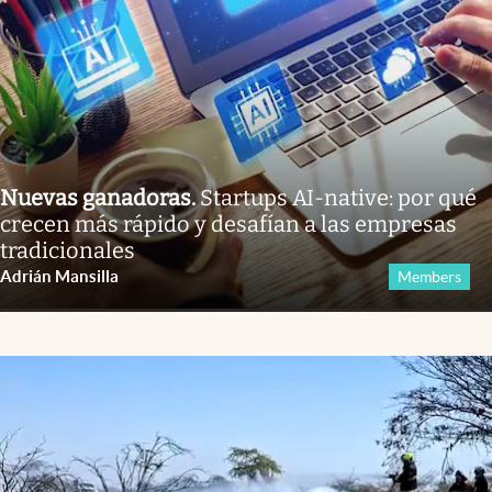
Nuevas ganadoras
.
Startups AI-native: por qué
crecen más rápido y desafían a las empresas
tradicionales
Adrián Mansilla
Members