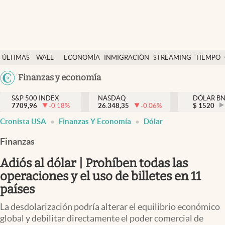
Últimas Noticias
ÚLTIMAS
WALL
ECONOMÍA
INMIGRACIÓN
STREAMING
TIEMPO
Finanzas y economía
NOTICIAS
STREET
Argentina
Finanzas y economía
Wall Street y dólar
Y
España
Inmigración
DÓLAR
S&P 500 INDEX
NASDAQ
DÓLAR B
7709,96
-0.18
%
26.348,35
-0.06
%
México
$
1520
Trending
Cronista USA
Finanzas Y Economía
Dólar
USA
Tiempo
Colombia
Finanzas
Uruguay
Ciencia y salud
Adiós al dólar | Prohíben todas las
Espiritual
operaciones y el uso de billetes en 11
países
Streaming
La desdolarización podría alterar el equilibrio económico
PC y mobile
global y debilitar directamente el poder comercial de