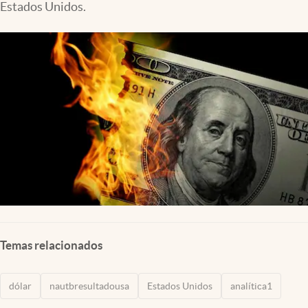
Estados Unidos.
Lifestyle
USA
Temas relacionados
dólar
nautbresultadousa
Estados Unidos
analítica1