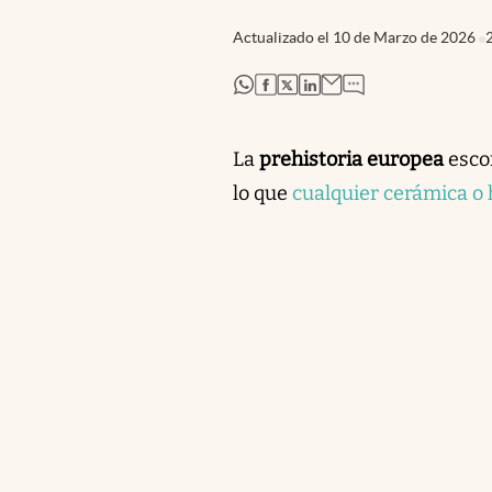
Actualizado el
10 de Marzo de 2026
abre en nueva pestaña
abre en nueva pestaña
abre en nueva pestaña
abre en nueva pestaña
La
prehistoria europea
esco
lo que
cualquier cerámica o 