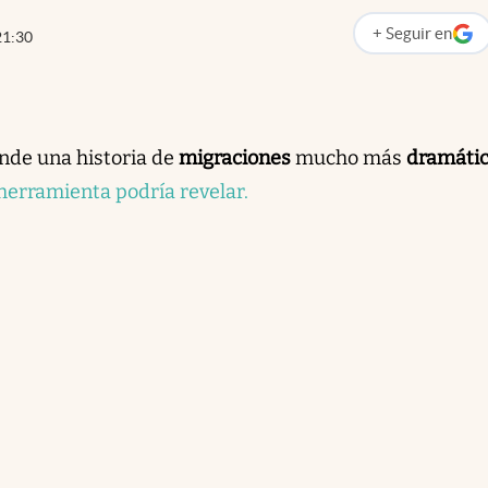
+
Seguir
en
21:30
abre en nueva p
nde una historia de
migraciones
mucho más
dramáti
herramienta podría revelar.