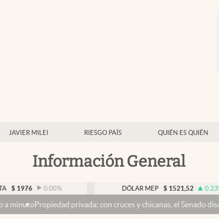
JAVIER MILEI
RIESGO PAÍS
QUIÉN ES QUIÉN
Información General
0.00
%
DÓLAR MEP
$
1521,52
0.23
%
ad privada: con cruces y chicanas, el Senado discute el proyecto 