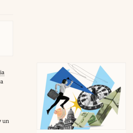
ia
ca
y un