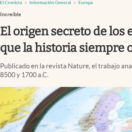
El Cronista
Información General
Europa
Infotechnology
Increíble
Clase
Clima
El origen secreto de los
Mundial 2026
que la historia siempre 
Eventos Corporativos
El Cronista Studio
Publicado en la revista Nature, el trabajo a
Mediakit
8500 y 1700 a.C.
abre en nueva pestaña