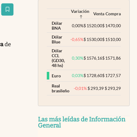
Variación
estaña
Venta
Compra
Dólar
0,00
%
$
1520,00
$
1470,00
BNA
Dólar
-0,65
%
$
1530,00
$
1510,00
Blue
ca
de
Dólar
CCL
0,30
%
$
1576,16
$
1571,86
(GD30,
48 hs)
0,03
%
$
1728,60
$
1727,57
Euro
Real
-0,01
%
$
293,39
$
293,29
brasileño
Las más leídas de Información
General