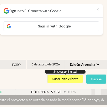
×
Sign in to El Cronista with Google
6 de agosto de 2026
Edición:
Argentina
FORO
¡Navegá sin limites!
Argentina
Suscribite x $999
Ingresá
España
México
DÓLAR BNA
$
1520
0.00
%
DÓLAR BL
USA
y se votaría pasada la medianoche
Dólar hoy y dólar blue hoy: cuál 
Colombia