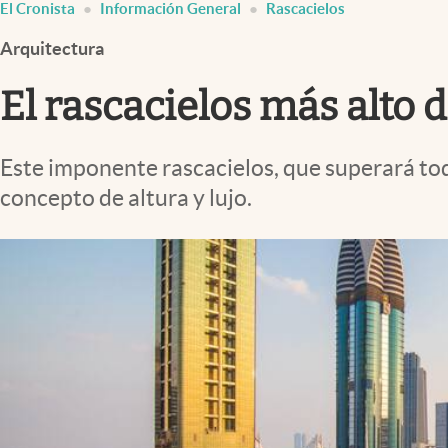
El Cronista
Información General
Rascacielos
Infotechnology
Arquitectura
Clase
Clima
El rascacielos más alto
Mundial 2026
Eventos Corporativos
Este imponente rascacielos, que superará tod
concepto de altura y lujo.
El Cronista Studio
Mediakit
abre en nueva pestaña