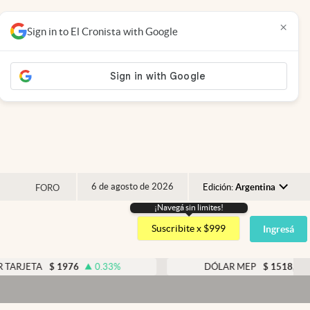
×
Sign in to El Cronista with Google
6 de agosto de 2026
Edición:
Argentina
FORO
¡Navegá sin limites!
Argentina
Suscribite x $999
Ingresá
España
México
$
1976
0.33
%
DÓLAR MEP
$
1518,45
-0.05
%
USA
Colombia