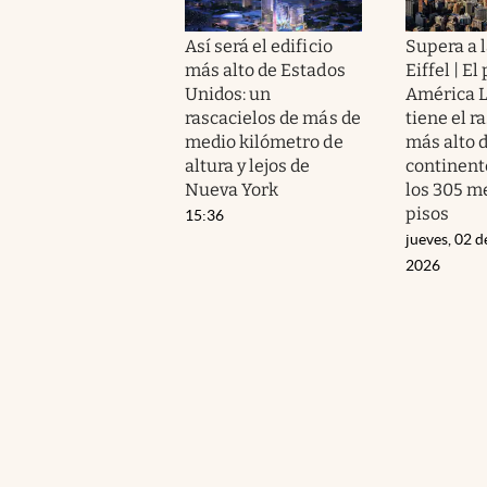
Así será el edificio
Supera a l
más alto de Estados
Eiffel | El
Unidos: un
América L
rascacielos de más de
tiene el r
medio kilómetro de
más alto d
altura y lejos de
continent
Nueva York
los 305 me
pisos
15:36
jueves, 02 d
2026