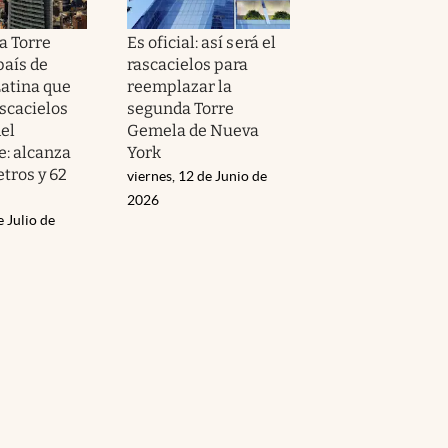
a Torre
Es oficial: así será el
 país de
rascacielos para
atina que
reemplazar la
ascacielos
segunda Torre
el
Gemela de Nueva
e: alcanza
York
tros y 62
viernes, 12 de Junio de
2026
e Julio de