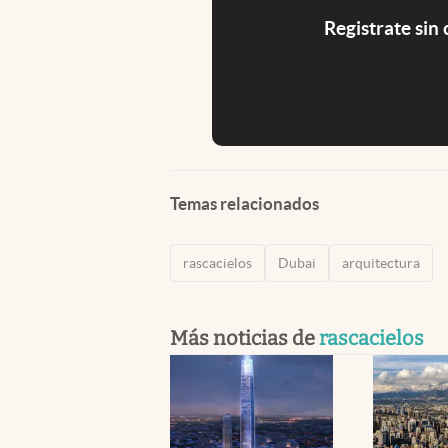
Registrate sin
Temas relacionados
rascacielos
Dubai
arquitectura
Más noticias de
rascacielos