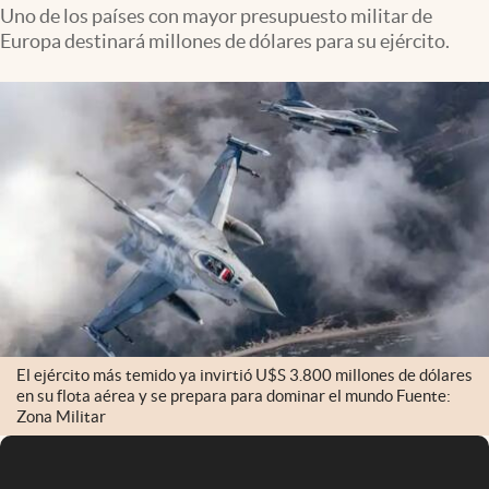
Infotechnology
Uno de los países con mayor presupuesto militar de
Europa destinará millones de dólares para su ejército.
Clase
Clima
Mundial 2026
Eventos Corporativos
El Cronista Studio
Mediakit
abre en nueva pestaña
Argentina
El ejército más temido ya invirtió U$S 3.800 millones de dólares
en su flota aérea y se prepara para dominar el mundo Fuente:
Zona Militar