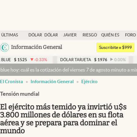
Últimas noticias
ÚLTIMAS
DÓLAR
DÓLAR
JAVIER
RIESGO
QUIÉN ES
FORO
Dólar
NOTICIAS
BLUE
MILEI
PAÍS
QUIÉN
Argentina
Información General
Members
Suscribite x $999
España
Economía y Política
25
-0.33
%
DÓLAR TARJETA
$
1976
0.00
%
DÓLAR ME
México
uál es la cotización del viernes 7 de agosto minuto a minuto
Dólar 
Finanzas y Mercados
USA
El Cronista
Información General
Ejército
Mercados Online
Colombia
Uruguay
Tensión mundial
Negocios
El ejército más temido ya invirtió u$s
Columnistas
3.800 millones de dólares en su flota
Otras secciones
aérea y se prepara para dominar el
Apertura
mundo