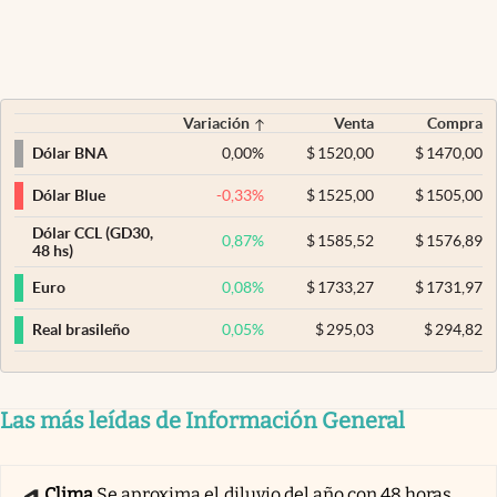
Variación
Venta
Compra
0,00
%
$
1520,00
$
1470,00
Dólar BNA
-0,33
%
$
1525,00
$
1505,00
Dólar Blue
Dólar CCL (GD30,
0,87
%
$
1585,52
$
1576,89
48 hs)
0,08
%
$
1733,27
$
1731,97
Euro
0,05
%
$
295,03
$
294,82
Real brasileño
Las más leídas de Información General
Clima
Se aproxima el diluvio del año con 48 horas