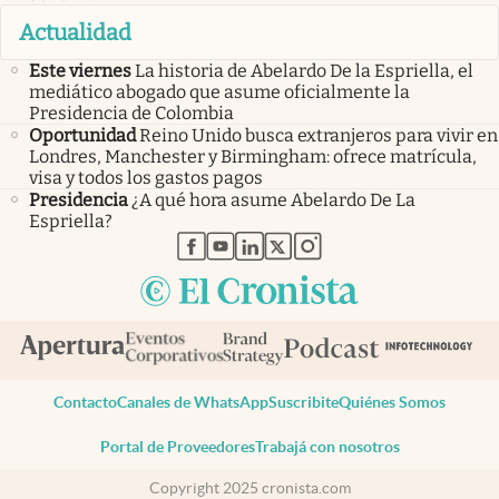
Actualidad
Este viernes
La historia de Abelardo De la Espriella, el
mediático abogado que asume oficialmente la
Presidencia de Colombia
Oportunidad
Reino Unido busca extranjeros para vivir en
Londres, Manchester y Birmingham: ofrece matrícula,
visa y todos los gastos pagos
Presidencia
¿A qué hora asume Abelardo De La
Espriella?
abre en nueva pestaña
abre en nueva pestaña
abre en nueva pestaña
abre en nueva pestaña
abre en nueva pestaña
Contacto
Canales de WhatsApp
Suscribite
Quiénes Somos
Portal de Proveedores
Trabajá con nosotros
Copyright 2025 cronista.com