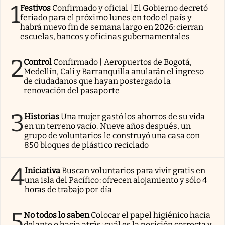
1
Festivos
Confirmado y oficial | El Gobierno decretó
feriado para el próximo lunes en todo el país y
habrá nuevo fin de semana largo en 2026: cierran
escuelas, bancos y oficinas gubernamentales
2
Control
Confirmado | Aeropuertos de Bogotá,
Medellín, Cali y Barranquilla anularán el ingreso
de ciudadanos que hayan postergado la
renovación del pasaporte
3
Historias
Una mujer gastó los ahorros de su vida
en un terreno vacío. Nueve años después, un
grupo de voluntarios le construyó una casa con
850 bloques de plástico reciclado
4
Iniciativa
Buscan voluntarios para vivir gratis en
una isla del Pacífico: ofrecen alojamiento y sólo 4
horas de trabajo por día
5
No todos lo saben
Colocar el papel higiénico hacia
delante o hacia atrás: cuál es la posición correcta y