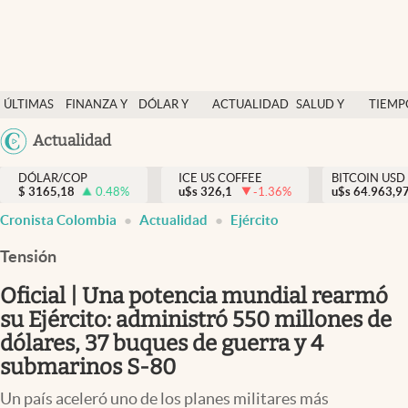
Finanzas y economía
ÚLTIMAS
FINANZA Y
DÓLAR Y
ACTUALIDAD
SALUD Y
TIEMP
Salud y nutrición
NOTICIAS
ECONOMÍA
MERCADOS
NUTRICIÓN
LIBRE
Argentina
Actualidad
Vida espiritual
España
Actualidad
DÓLAR/COP
ICE US COFFEE
BITCOIN USD
$
3165,18
0.48
%
u$s
326,1
-1.36
%
u$s
México
64.963,9
Tiempo libre
Cronista Colombia
Actualidad
Ejército
USA
Dólar y mercados
Colombia
Tensión
Uruguay
Curiosidades
Oficial | Una potencia mundial rearmó
su Ejército: administró 550 millones de
Colombia
dólares, 37 buques de guerra y 4
submarinos S-80
Un país aceleró uno de los planes militares más