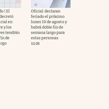
o | El
Oficial: declaran
decretó
feriado el próximo
icial en
lunes 10 de agosto y
e y los
habrá doble fin de
res tendrán
semana largo para
fin de
estas personas
argo
11:05