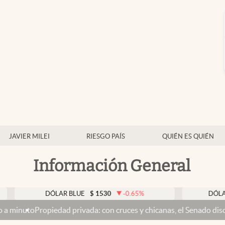
JAVIER MILEI
RIESGO PAÍS
QUIÉN ES QUIÉN
Información General
DÓLAR BLUE
$
1530
-0.65
%
DÓLAR TARJE
piedad privada: con cruces y chicanas, el Senado discute el proyec