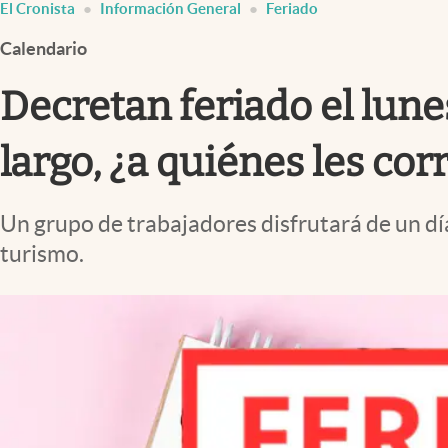
El Cronista
Información General
Feriado
Infotechnology
Calendario
Clase
Clima
Decretan feriado el lune
Mundial 2026
largo, ¿a quiénes les co
Eventos Corporativos
El Cronista Studio
Un grupo de trabajadores disfrutará de un día 
Mediakit
turismo.
abre en nueva pestaña