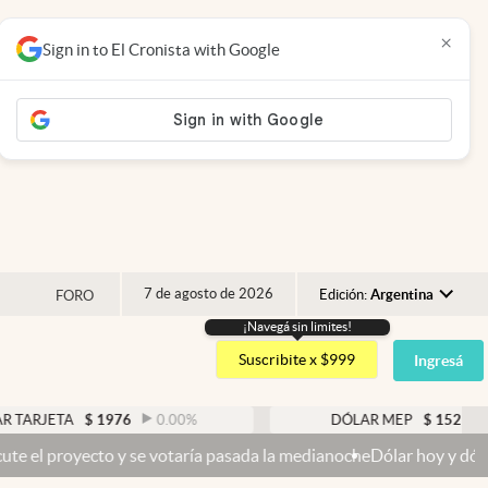
×
Sign in to El Cronista with Google
7 de agosto de 2026
Edición:
Argentina
FORO
¡Navegá sin limites!
Argentina
Suscribite x $999
Ingresá
España
México
TA
$
1976
0.00
%
DÓLAR MEP
$
1521,52
0.23
USA
to y se votaría pasada la medianoche
Dólar hoy y dólar blue hoy: cu
Colombia