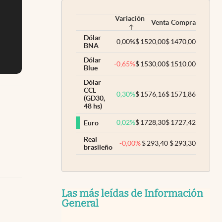
Variación
Venta
Compra
Dólar
0,00
%
$
1520,00
$
1470,00
BNA
Dólar
-0,65
%
$
1530,00
$
1510,00
Blue
Dólar
CCL
0,30
%
$
1576,16
$
1571,86
(GD30,
48 hs)
0,02
%
$
1728,30
$
1727,42
Euro
Real
-0,00
%
$
293,40
$
293,30
brasileño
Las más leídas de Información
General