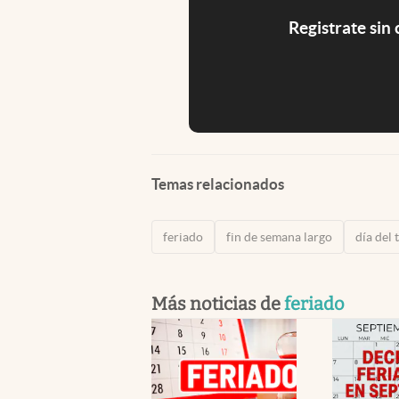
Registrate sin
Temas relacionados
feriado
fin de semana largo
día del 
Más noticias de
feriado