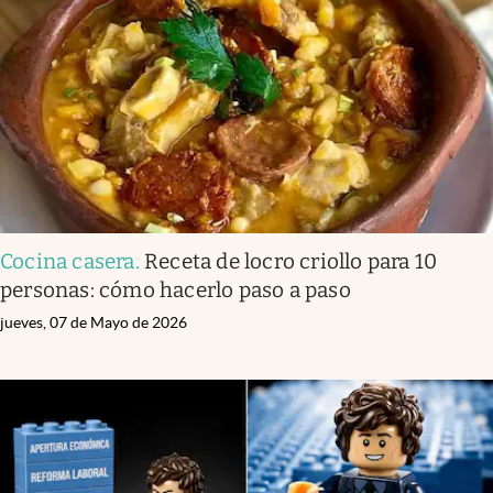
Infotechnology
Clase
Clima
Mundial 2026
Eventos Corporativos
El Cronista Studio
Cocina casera
.
Receta de locro criollo para 10
Mediakit
personas: cómo hacerlo paso a paso
abre en nueva pestaña
Argentina
jueves, 07 de Mayo de 2026