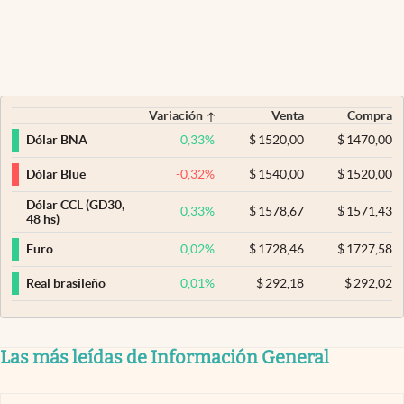
Variación
Venta
Compra
0,33
%
$
1520,00
$
1470,00
Dólar BNA
-0,32
%
$
1540,00
$
1520,00
Dólar Blue
Dólar CCL (GD30,
0,33
%
$
1578,67
$
1571,43
48 hs)
0,02
%
$
1728,46
$
1727,58
Euro
0,01
%
$
292,18
$
292,02
Real brasileño
Las más leídas de Información General