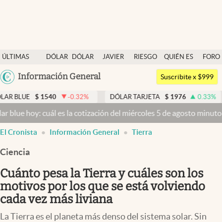
Últimas noticias
ÚLTIMAS
DÓLAR
DÓLAR
JAVIER
RIESGO
QUIÉN ES
FORO
Dólar
NOTICIAS
BLUE
MILEI
PAÍS
QUIÉN
Argentina
Información General
Members
Suscribite x $999
España
Economía y Política
1540
-0.32
%
DÓLAR TARJETA
$
1976
0.33
%
DÓLAR M
México
cuál es la cotización del miércoles 5 de agosto minuto a minuto
Dól
Finanzas y Mercados
USA
El Cronista
Información General
Tierra
Mercados Online
Colombia
Uruguay
Ciencia
Negocios
Cuánto pesa la Tierra y cuáles son los
Columnistas
motivos por los que se está volviendo
Otras secciones
cada vez más liviana
Apertura
La Tierra es el planeta más denso del sistema solar. Sin