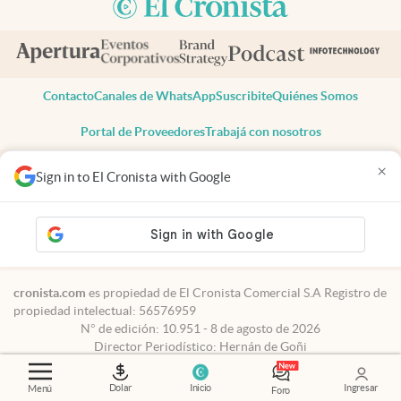
Contacto
Canales de WhatsApp
Suscribite
Quiénes Somos
Portal de Proveedores
Trabajá con nosotros
Copyright 2025 cronista.com
×
Sign in to El Cronista with Google
Todos los derechos reservados
Términos y condiciones
Privacidad
Consentimiento
Tel:
+54 11 7078-3270
cronista.com
es propiedad de El Cronista Comercial S.A Registro de
propiedad intelectual: 56576959
N° de edición: 10.951 - 8 de agosto de 2026
Director Periodístico: Hernán de Goñi
Dolar
Inicio
Ingresar
Menú
Foro