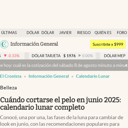
Últimas noticias
ÚLTIMAS
DÓLAR
DÓLAR
JAVIER
RIESGO
QUIÉN ES
FORO
Dólar
NOTICIAS
BLUE
MILEI
PAÍS
QUIÉN
Argentina
Información General
Members
Suscribite x $999
España
Economía y Política
DÓLAR TARJETA
$
1976
0.00
%
DÓLAR MEP
$
1526,03
0
México
 la cotización del sábado 8 de agosto minuto a minuto
Dólar hoy y d
Finanzas y Mercados
USA
El Cronista
Información General
Calendario Lunar
Mercados Online
Colombia
Uruguay
Belleza
Negocios
Cuándo cortarse el pelo en junio 2025:
Columnistas
calendario lunar completo
Otras secciones
Conocé, una por una, las fases de la luna para cambiar de
Apertura
look en junio, con las recomendaciones populares para