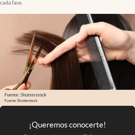
cada fase.
Infotechnology
Clase
Clima
Mundial 2026
Eventos Corporativos
El Cronista Studio
Mediakit
abre en nueva pestaña
Argentina
Fuente: Shutterstock
Fuente: Shutterstock
¡Queremos conocerte!