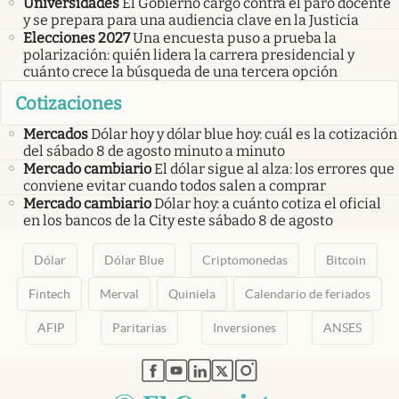
Universidades
El Gobierno cargó contra el paro docente
y se prepara para una audiencia clave en la Justicia
Elecciones 2027
Una encuesta puso a prueba la
polarización: quién lidera la carrera presidencial y
cuánto crece la búsqueda de una tercera opción
Cotizaciones
Mercados
Dólar hoy y dólar blue hoy: cuál es la cotización
del sábado 8 de agosto minuto a minuto
Mercado cambiario
El dólar sigue al alza: los errores que
conviene evitar cuando todos salen a comprar
Mercado cambiario
Dólar hoy: a cuánto cotiza el oficial
en los bancos de la City este sábado 8 de agosto
Dólar
Dólar Blue
Criptomonedas
Bitcoin
Fintech
Merval
Quiniela
Calendario de feriados
AFIP
Paritarias
Inversiones
ANSES
abre en nueva pestaña
abre en nueva pestaña
abre en nueva pestaña
abre en nueva pestaña
abre en nueva pestaña