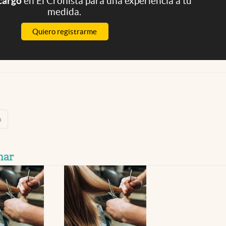
 cargo
en El Cronista para una experiencia a tu
medida.
Quiero registrarme
h
nar