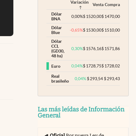
Variación
Venta
Compra
Dólar
0,00
%
$
1520,00
$
1470,00
BNA
Dólar
-0,65
%
$
1530,00
$
1510,00
Blue
Dólar
CCL
0,30
%
$
1576,16
$
1571,86
(GD30,
48 hs)
0,04
%
$
1728,75
$
1728,02
Euro
Real
0,04
%
$
293,54
$
293,43
brasileño
Las más leídas de Información
General
Oficial
Por nueva Ley de