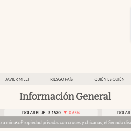
JAVIER MILEI
RIESGO PAÍS
QUIÉN ES QUIÉN
Información General
DÓLAR BLUE
$
1530
-0.65
%
DÓLAR TARJETA
edad privada: con cruces y chicanas, el Senado discute el proyect