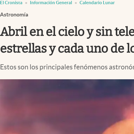
El Cronista
Información General
Calendario Lunar
Infotechnology
Astronomía
Clase
Clima
Abril en el cielo y sin te
Mundial 2026
estrellas y cada uno de 
Eventos Corporativos
El Cronista Studio
Estos son los principales fenómenos astronóm
Mediakit
abre en nueva pestaña