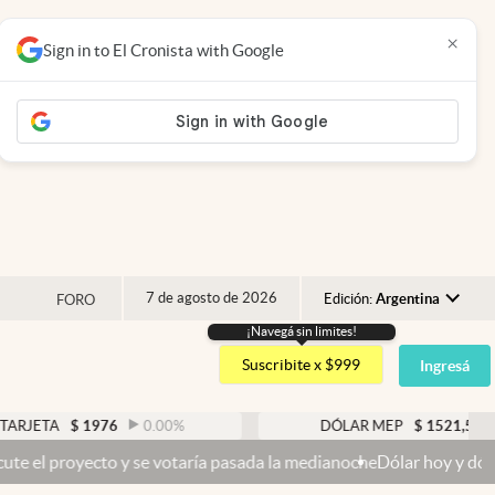
×
Sign in to El Cronista with Google
7 de agosto de 2026
Edición:
Argentina
FORO
¡Navegá sin limites!
Argentina
Suscribite x $999
Ingresá
España
México
$
1976
0.00
%
DÓLAR MEP
$
1521,52
0.23
%
USA
o y se votaría pasada la medianoche
Dólar hoy y dólar blue hoy: cuá
Colombia