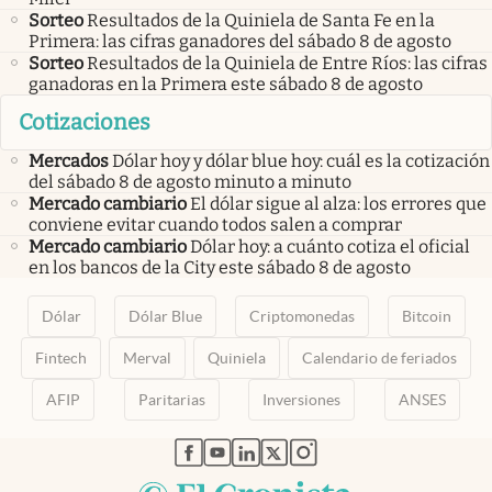
Sorteo
Resultados de la Quiniela de Santa Fe en la
Primera: las cifras ganadores del sábado 8 de agosto
Sorteo
Resultados de la Quiniela de Entre Ríos: las cifras
ganadoras en la Primera este sábado 8 de agosto
Cotizaciones
Mercados
Dólar hoy y dólar blue hoy: cuál es la cotización
del sábado 8 de agosto minuto a minuto
Mercado cambiario
El dólar sigue al alza: los errores que
conviene evitar cuando todos salen a comprar
Mercado cambiario
Dólar hoy: a cuánto cotiza el oficial
en los bancos de la City este sábado 8 de agosto
Dólar
Dólar Blue
Criptomonedas
Bitcoin
Fintech
Merval
Quiniela
Calendario de feriados
AFIP
Paritarias
Inversiones
ANSES
abre en nueva pestaña
abre en nueva pestaña
abre en nueva pestaña
abre en nueva pestaña
abre en nueva pestaña