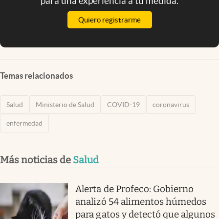
para una experiencia a tu medida.
Quiero registrarme
Temas relacionados
Salud
Ministerio de Salud
COVID-19
coronavirus
enfermedad
Más noticias de
Salud
Alerta de Profeco: Gobierno
analizó 54 alimentos húmedos
para gatos y detectó que algunos