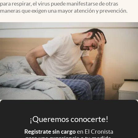
para respirar, el virus puede manifestarse de otras
Infotechnology
maneras que exigen una mayor atención y prevención.
Clase
Clima
Mundial 2026
Eventos Corporativos
El Cronista Studio
Mediakit
abre en nueva pestaña
Argentina
¡Queremos conocerte!
Registrate sin cargo
en El Cronista