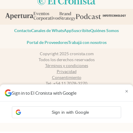
Contacto
Canales de WhatsApp
Suscribite
Quiénes Somos
Portal de Proveedores
Trabajá con nosotros
Copyright 2025 cronista.com
Todos los derechos reservados
Términos y condiciones
Privacidad
Consentimiento
Tel:
+54 11 7078-3270
×
Sign in to El Cronista with Google
cronista.com
es propiedad de El Cronista Comercial S.A Registro de
propiedad intelectual: 56576959
N° de edición: 10.951 - 8 de agosto de 2026
Sign in with Google
Director Periodístico: Hernán de Goñi