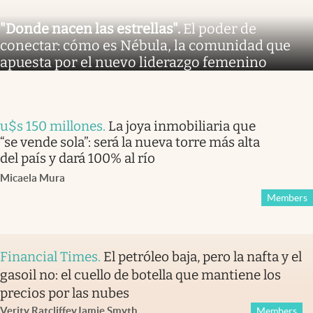
"Donde nacen las estrellas"
.
El poder de
conectar: cómo es Nébula, la comunidad que
apuesta por el nuevo liderazgo femenino
u$s 150 millones
.
La joya inmobiliaria que
“se vende sola”: será la nueva torre más alta
del país y dará 100% al río
Micaela Mura
Members
Financial Times
.
El petróleo baja, pero la nafta y el
gasoil no: el cuello de botella que mantiene los
precios por las nubes
Verity Ratcliffe
y
Jamie Smyth
Members