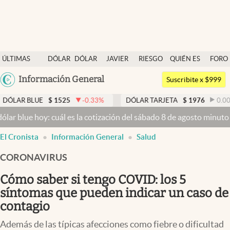
Últimas noticias
ÚLTIMAS
DÓLAR
DÓLAR
JAVIER
RIESGO
QUIÉN ES
FORO
Dólar
NOTICIAS
BLUE
MILEI
PAÍS
QUIÉN
Argentina
Información General
Members
Suscribite x $999
España
Economía y Política
R BLUE
$
1525
-0.33
%
DÓLAR TARJETA
$
1976
0.00
%
México
blue hoy: cuál es la cotización del sábado 8 de agosto minuto a mi
Finanzas y Mercados
USA
El Cronista
Información General
Salud
Mercados Online
Colombia
Uruguay
CORONAVIRUS
Negocios
Cómo saber si tengo COVID: los 5
Columnistas
síntomas que pueden indicar un caso de
Otras secciones
contagio
Apertura
Además de las típicas afecciones como fiebre o dificultad