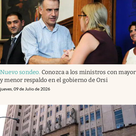
Infotechnology
Clase
Clima
Mundial 2026
Eventos Corporativos
El Cronista Studio
Nuevo sondeo
.
Conozca a los ministros con mayor
Mediakit
y menor respaldo en el gobierno de Orsi
abre en nueva pestaña
Argentina
jueves, 09 de Julio de 2026