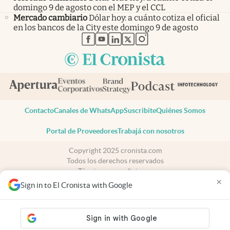
domingo 9 de agosto con el MEP y el CCL
Mercado cambiario
Dólar hoy: a cuánto cotiza el oficial
en los bancos de la City este domingo 9 de agosto
abre en nueva pestaña
abre en nueva pestaña
abre en nueva pestaña
abre en nueva pestaña
abre en nueva pestaña
Contacto
Canales de WhatsApp
Suscribite
Quiénes Somos
Portal de Proveedores
Trabajá con nosotros
Copyright 2025 cronista.com
Todos los derechos reservados
Términos y condiciones
×
Privacidad
Sign in to El Cronista with Google
Consentimiento
Tel:
+54 11 7078-3270
cronista.com
es propiedad de El Cronista Comercial S.A Registro de