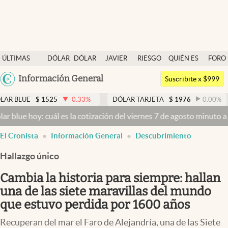
Últimas noticias
ÚLTIMAS
DÓLAR
DÓLAR
JAVIER
RIESGO
QUIÉN ES
FORO
Dólar
NOTICIAS
BLUE
MILEI
PAÍS
QUIÉN
Argentina
Información General
Members
Suscribite x $999
España
Economía y Política
$
1525
-0.33
%
DÓLAR TARJETA
$
1976
0.00
%
DÓLAR 
México
: cuál es la cotización del viernes 7 de agosto minuto a minuto
Dóla
Finanzas y Mercados
USA
El Cronista
Información General
Descubrimiento
Mercados Online
Colombia
Uruguay
Hallazgo único
Negocios
Cambia la historia para siempre: hallan
Columnistas
una de las siete maravillas del mundo
Otras secciones
que estuvo perdida por 1600 años
Apertura
Recuperan del mar el Faro de Alejandría, una de las Siete