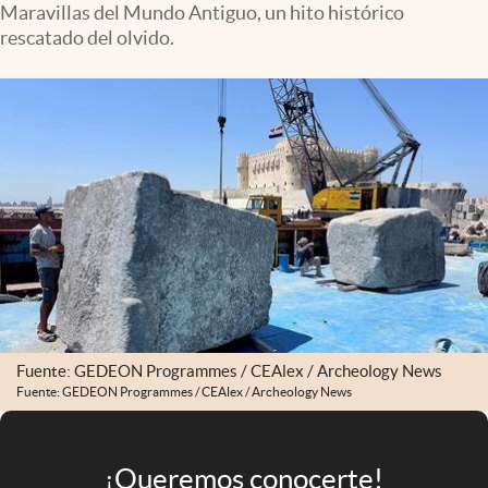
Maravillas del Mundo Antiguo, un hito histórico
Infotechnology
rescatado del olvido.
Clase
Clima
Mundial 2026
Eventos Corporativos
El Cronista Studio
Mediakit
abre en nueva pestaña
Argentina
Fuente: GEDEON Programmes / CEAlex / Archeology News
Fuente: GEDEON Programmes / CEAlex / Archeology News
¡Queremos conocerte!