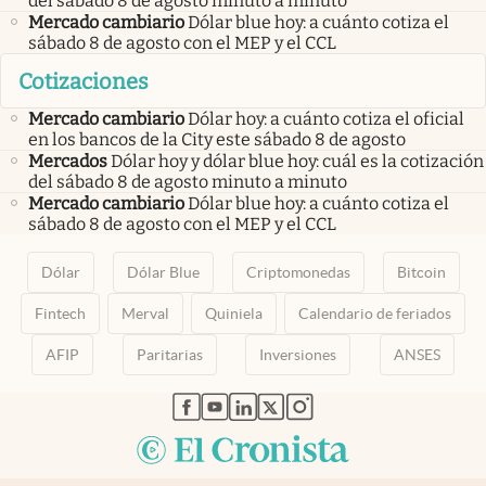
del sábado 8 de agosto minuto a minuto
Mercado cambiario
Dólar blue hoy: a cuánto cotiza el
sábado 8 de agosto con el MEP y el CCL
Cotizaciones
Mercado cambiario
Dólar hoy: a cuánto cotiza el oficial
en los bancos de la City este sábado 8 de agosto
Mercados
Dólar hoy y dólar blue hoy: cuál es la cotización
del sábado 8 de agosto minuto a minuto
Mercado cambiario
Dólar blue hoy: a cuánto cotiza el
sábado 8 de agosto con el MEP y el CCL
Dólar
Dólar Blue
Criptomonedas
Bitcoin
Fintech
Merval
Quiniela
Calendario de feriados
AFIP
Paritarias
Inversiones
ANSES
abre en nueva pestaña
abre en nueva pestaña
abre en nueva pestaña
abre en nueva pestaña
abre en nueva pestaña