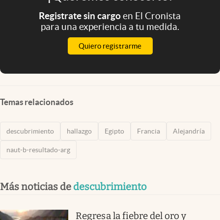
Registrate sin cargo
en El Cronista
para una experiencia a tu medida.
Quiero registrarme
Temas relacionados
descubrimiento
hallazgo
Egipto
Francia
Alejandría
naut-b-resultado-arg
Más noticias de
descubrimiento
Regresa la fiebre del oro y