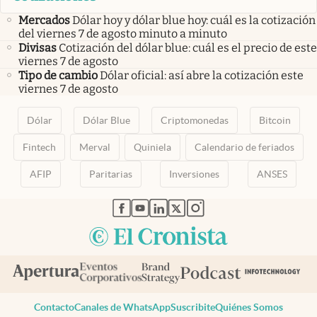
Mercados
Dólar hoy y dólar blue hoy: cuál es la cotización
del viernes 7 de agosto minuto a minuto
Divisas
Cotización del dólar blue: cuál es el precio de este
viernes 7 de agosto
Tipo de cambio
Dólar oficial: así abre la cotización este
viernes 7 de agosto
Dólar
Dólar Blue
Criptomonedas
Bitcoin
Fintech
Merval
Quiniela
Calendario de feriados
AFIP
Paritarias
Inversiones
ANSES
abre en nueva pestaña
abre en nueva pestaña
abre en nueva pestaña
abre en nueva pestaña
abre en nueva pestaña
Contacto
Canales de WhatsApp
Suscribite
Quiénes Somos