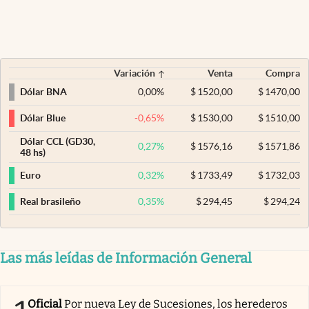
Variación
Venta
Compra
0,00
%
$
1520,00
$
1470,00
Dólar BNA
-0,65
%
$
1530,00
$
1510,00
Dólar Blue
Dólar CCL (GD30,
0,27
%
$
1576,16
$
1571,86
48 hs)
0,32
%
$
1733,49
$
1732,03
Euro
0,35
%
$
294,45
$
294,24
Real brasileño
Las más leídas de Información General
Oficial
Por nueva Ley de Sucesiones, los herederos