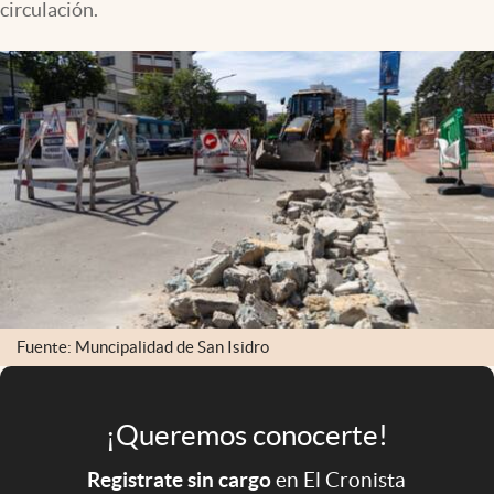
circulación.
Infotechnology
Clase
Clima
Mundial 2026
Eventos Corporativos
El Cronista Studio
Mediakit
abre en nueva pestaña
Argentina
Fuente: Muncipalidad de San Isidro
¡Queremos conocerte!
Registrate sin cargo
en El Cronista