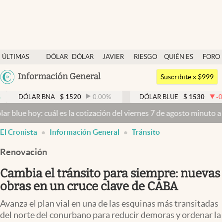
Últimas noticias
ÚLTIMAS
DÓLAR
DÓLAR
JAVIER
RIESGO
QUIÉN ES
FORO
Dólar
NOTICIAS
BLUE
MILEI
PAÍS
QUIÉN
Argentina
Información General
Members
Suscribite x $999
España
Economía y Política
AR BNA
$
1520
0.00
%
DÓLAR BLUE
$
1530
-0.65
%
México
 cuál es la cotización del viernes 7 de agosto minuto a minuto
Dóla
Finanzas y Mercados
USA
El Cronista
Información General
Tránsito
Mercados Online
Colombia
Uruguay
Renovación
Negocios
Cambia el tránsito para siempre: nuevas
Columnistas
obras en un cruce clave de CABA
Otras secciones
Avanza el plan vial en una de las esquinas más transitadas
Apertura
del norte del conurbano para reducir demoras y ordenar la