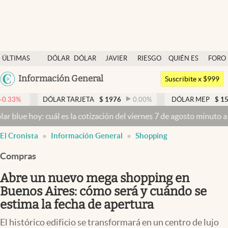
Últimas noticias
ÚLTIMAS
DÓLAR
DÓLAR
JAVIER
RIESGO
QUIÉN ES
FORO
Dólar
NOTICIAS
BLUE
MILEI
PAÍS
QUIÉN
Argentina
Información General
Members
Suscribite x $999
España
Economía y Política
DÓLAR TARJETA
$
1976
0.00
%
DÓLAR MEP
$
1525,06
0.3
México
: cuál es la cotización del viernes 7 de agosto minuto a minuto
Dóla
Finanzas y Mercados
USA
El Cronista
Información General
Shopping
Mercados Online
Colombia
Uruguay
Compras
Negocios
Abre un nuevo mega shopping en
Columnistas
Buenos Aires: cómo será y cuándo se
Otras secciones
estima la fecha de apertura
Apertura
El histórico edificio se transformará en un centro de lujo