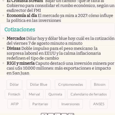
El Cronista Stream
“Bajar un cambio”: qué le falta al
Gobierno para consolidar el rumbo económico, según un
exdirector del FMI
Economía al día
El mercado ya mira a 2027: cómo influye
la política en las inversiones
Cotizaciones
Mercados
Dólar hoy y dólar blue hoy: cuál es la cotización
del viernes 7 de agosto minuto a minuto
Divisas
Doble impulso para el peso mexicano: la
sorpresa laboral en EEUU y la calma inflacionaria
redefinen el tipo de cambio
RIGI y minería
Caputo destacó una inversión minera por
casi u$s 10.000 millones: más exportaciones e impacto
en San Juan
Dólar
Dólar Blue
Criptomonedas
Bitcoin
Fintech
Merval
Quiniela
Calendario de feriados
AFIP
Paritarias
Inversiones
ANSES
abre en nueva pestaña
abre en nueva pestaña
abre en nueva pestaña
abre en nueva pestaña
abre en nueva pestaña