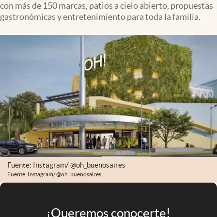
con más de 150 marcas, patios a cielo abierto, propuestas
Infotechnology
gastronómicas y entretenimiento para toda la familia.
Clase
Clima
Mundial 2026
Eventos Corporativos
El Cronista Studio
Mediakit
abre en nueva pestaña
Argentina
Fuente: Instagram/ @oh_buenosaires
Fuente: Instagram/ @oh_buenosaires
¡Queremos conocerte!