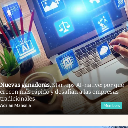
Nuevas ganadoras
.
Startups AI-native: por qué
crecen más rápido y desafían a las empresas
tradicionales
Adrián Mansilla
Members