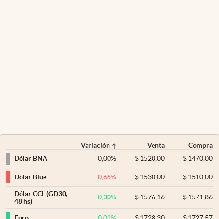
Variación
Venta
Compra
0,00
%
$
1520,00
$
1470,00
Dólar BNA
-0,65
%
$
1530,00
$
1510,00
Dólar Blue
Dólar CCL (GD30,
0,30
%
$
1576,16
$
1571,86
48 hs)
0,02
%
$
1728,30
$
1727,57
Euro