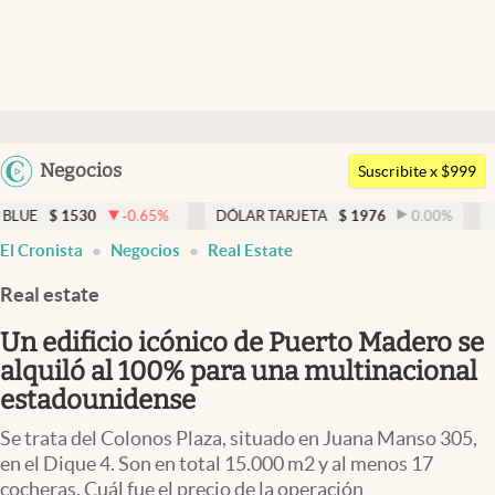
Últimas noticias
Dólar
Argentina
Negocios
Members
Suscribite x $999
España
Economía y Política
-0.65
%
DÓLAR TARJETA
$
1976
0.00
%
DÓLAR MEP
$
15
México
El Cronista
Negocios
Real Estate
Finanzas y Mercados
USA
Real estate
Mercados Online
Colombia
Uruguay
Un edificio icónico de Puerto Madero se
Negocios
alquiló al 100% para una multinacional
Columnistas
estadounidense
Otras secciones
Se trata del Colonos Plaza, situado en Juana Manso 305,
en el Dique 4. Son en total 15.000 m2 y al menos 17
Apertura
cocheras. Cuál fue el precio de la operación