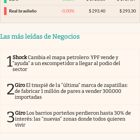
-0,00
%
$
293,40
$
293,30
Real brasileño
Las más leídas de Negocios
1
Shock
Cambia el mapa petrolero: YPF vende y
“ayuda” a un excompetidor a llegar al podio del
sector
2
Giro
El traspié de la “última” marca de zapatillas:
de fabricar 1 millón de pares a vender 300.000
importadas
3
Giro
Los barrios porteños perdieron hasta 30% de
interés: las “nuevas” zonas donde todos quieren
vivir