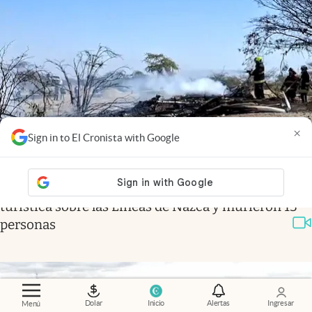
×
Sign in to El Cronista with Google
Video
.
Tragedia en Perú: se estrelló una avioneta
turística sobre las Líneas de Nazca y murieron 13
personas
Dolar
Inicio
Alertas
Ingresar
Menú