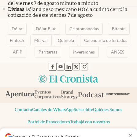
del viernes 7 de agosto minuto a minuto
Divisas
Dólar a peso mexicano HOY: a cuánto cerró la
cotización de este viernes 7 de agosto
Dólar
Dólar Blue
Criptomonedas
Bitcoin
Fintech
Merval
Quiniela
Calendario de feriados
AFIP
Paritarias
Inversiones
ANSES
abre en nueva pestaña
abre en nueva pestaña
abre en nueva pestaña
abre en nueva pestaña
abre en nueva pestaña
Contacto
Canales de WhatsApp
Suscribite
Quiénes Somos
Portal de Proveedores
Trabajá con nosotros
Copyright 2025 cronista.com
×