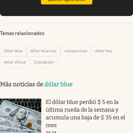
Temas relacionados
dólar blue
dólar blue hoy
cotizaciones
dólar hoy
dólar oficial
Cotización
Más noticias de
dólar blue
El dólar blue perdió $ 5 en la
última rueda de la semana y
acumula una baja de $ 35 en el
mes
16:14