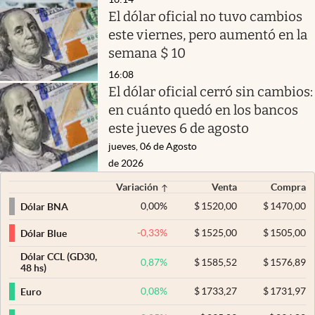
El dólar oficial no tuvo cambios
este viernes, pero aumentó en la
semana $ 10
16:08
El dólar oficial cerró sin cambios:
en cuánto quedó en los bancos
este jueves 6 de agosto
jueves, 06 de Agosto
de 2026
Variación
Venta
Compra
0,00
%
$
1520,00
$
1470,00
Dólar BNA
-0,33
%
$
1525,00
$
1505,00
Dólar Blue
Dólar CCL (GD30,
0,87
%
$
1585,52
$
1576,89
48 hs)
0,08
%
$
1733,27
$
1731,97
Euro