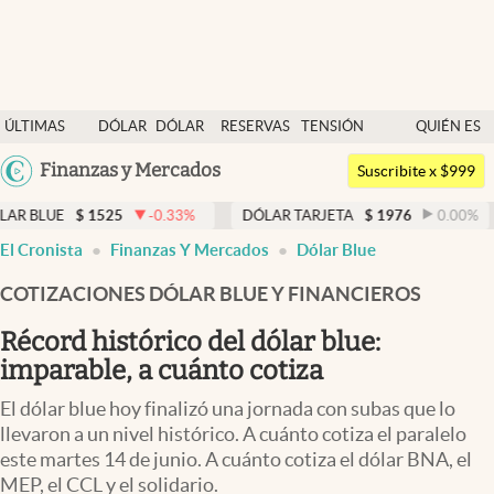
Últimas noticias
ÚLTIMAS
DÓLAR
DÓLAR
RESERVAS
TENSIÓN
QUIÉN ES
Dólar
NOTICIAS
BLUE
BCRA
GEOPOLÍTICA
QUIÉN
Argentina
Finanzas y Mercados
Members
Suscribite x $999
España
Economía y Política
1525
-0.33
%
DÓLAR TARJETA
$
1976
0.00
%
DÓLAR 
México
El Cronista
Finanzas Y Mercados
Dólar Blue
Finanzas y Mercados
USA
COTIZACIONES DÓLAR BLUE Y FINANCIEROS
Mercados Online
Colombia
Uruguay
Récord histórico del dólar blue:
Negocios
imparable, a cuánto cotiza
Columnistas
El dólar blue hoy finalizó una jornada con subas que lo
Otras secciones
llevaron a un nivel histórico. A cuánto cotiza el paralelo
este martes 14 de junio. A cuánto cotiza el dólar BNA, el
Apertura
MEP, el CCL y el solidario.