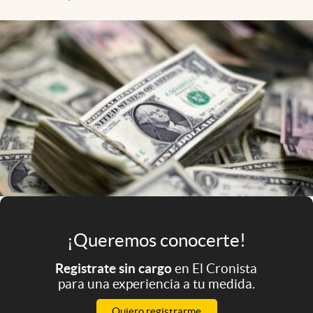
Infotechnology
Clase
Clima
Mundial 2026
Eventos Corporativos
El Cronista Studio
Mediakit
abre en nueva pestaña
Argentina
¡Queremos conocerte!
Registrate sin cargo
en El Cronista
para una experiencia a tu medida.
Quiero registrarme