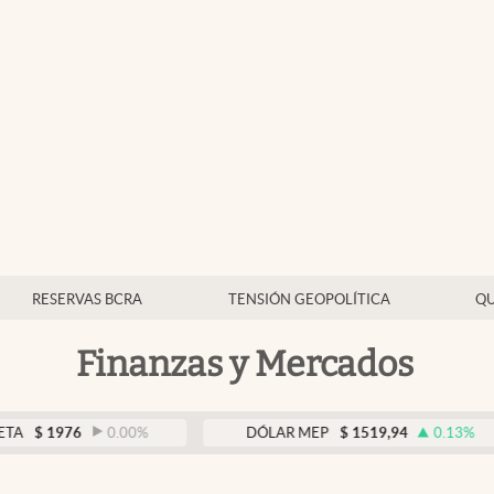
RESERVAS BCRA
TENSIÓN GEOPOLÍTICA
QU
Finanzas y Mercados
76
0.00
%
DÓLAR MEP
$
1519,94
0.13
%