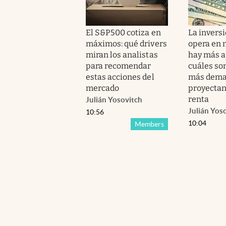
El S&P500 cotiza en
La invers
máximos: qué drivers
opera en 
miran los analistas
hay más a
para recomendar
cuáles so
estas acciones del
más dema
mercado
proyectan
renta
Julián Yosovitch
Julián Yos
10:56
10:04
Members