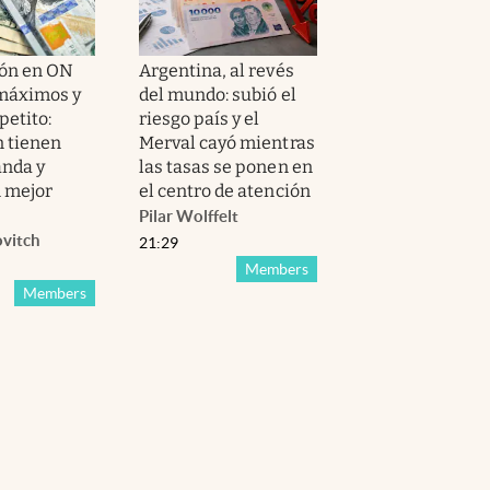
ión en ON
Argentina, al revés
máximos y
del mundo: subió el
petito:
riesgo país y el
n tienen
Merval cayó mientras
nda y
las tasas se ponen en
 mejor
el centro de atención
Pilar Wolffelt
ovitch
21:29
Members
Members