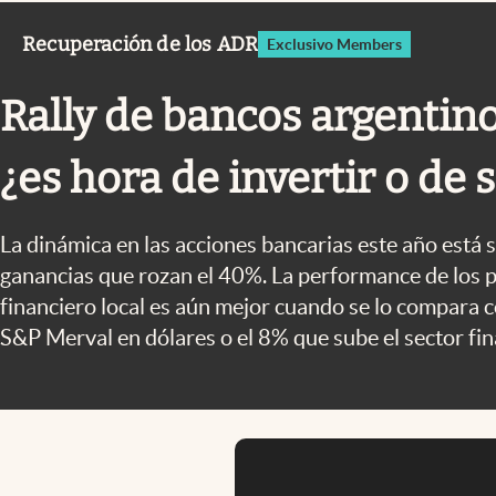
Infotechnology
Recuperación de los ADR
Exclusivo Members
Clase
Clima
Rally de bancos argentino
Mundial 2026
¿es hora de invertir o de s
Eventos Corporativos
El Cronista Studio
La dinámica en las acciones bancarias este año está
Mediakit
ganancias que rozan el 40%. La performance de los p
financiero local es aún mejor cuando se lo compara c
abre en nueva pestaña
S&P Merval en dólares o el 8% que sube el sector fi