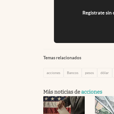
Registrate sin
Temas relacionados
acciones
Bancos
pesos
dólar
Más noticias de
acciones