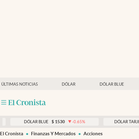
Últimas noticias
Dólar
Members
Economía y Política
Finanzas y Mercados
Mercados Online
ÚLTIMAS NOTICIAS
DÓLAR
DÓLAR BLUE
Negocios
Columnistas
Otras secciones
DÓLAR BLUE
$
1530
-0.65
%
DÓLAR TARJETA
$
19
Apertura
El Cronista
Finanzas Y Mercados
Acciones