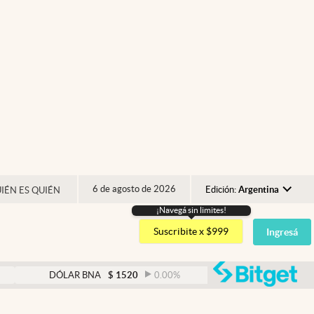
6 de agosto de 2026
Edición:
Argentina
IÉN ES QUIÉN
¡Navegá sin limites!
Argentina
Suscribite x $999
Ingresá
España
México
abre
DÓLAR BNA
$
1520
0.00
%
DÓLAR BLUE
$
1530
USA
Colombia