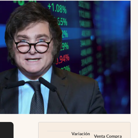
Uruguay
Variación
Venta
Compra