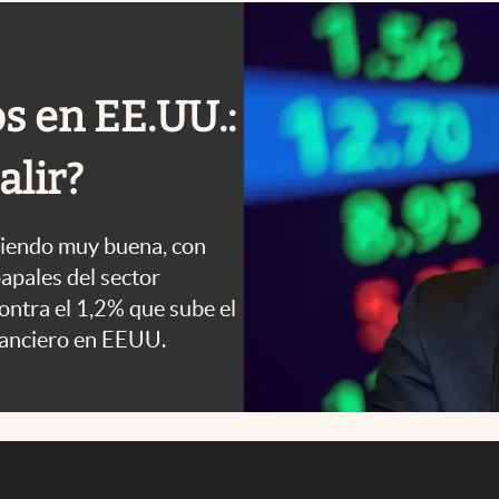
s en EE.UU.:
alir?
 siendo muy buena, con
apales del sector
ontra el 1,2% que sube el
nanciero en EEUU.