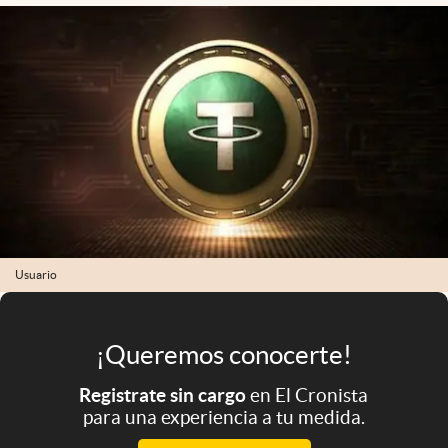
Infotechnology
Clase
Clima
Mundial 2026
Eventos Corporativos
El Cronista Studio
Mediakit
abre en nueva pestaña
Usuario
Argentina
¡Queremos conocerte!
Registrate sin cargo
en El Cronista
para una experiencia a tu medida.