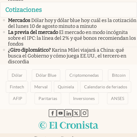
Cotizaciones
Mercados
Dólar hoy y dólar blue hoy: cuál es la cotización
del lunes 10 de agosto minuto a minuto
La previa del mercado
El mercado en modo incógnita
sobre el IPC: la línea del 2% y qué bonos recomiendan los
fondos
¿Giro diplomático?
Karina Milei viajará a China: qué
busca el Gobierno y cómo juega EE.UU., el tercero en
discordia
Dólar
Dólar Blue
Criptomonedas
Bitcoin
Fintech
Merval
Quiniela
Calendario de feriados
AFIP
Paritarias
Inversiones
ANSES
abre en nueva pestaña
abre en nueva pestaña
abre en nueva pestaña
abre en nueva pestaña
abre en nueva pestaña