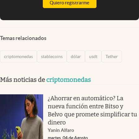
Quiero registrarme
Temas relacionados
criptomonedas
stablecoins
dólar
usdt
Tether
Más noticias de
criptomonedas
¿Ahorrar en automático? La
nueva función entre Bitso y
Belvo que promete simplificar tu
dinero
Yanin Alfaro
martes, 04 de Agosto