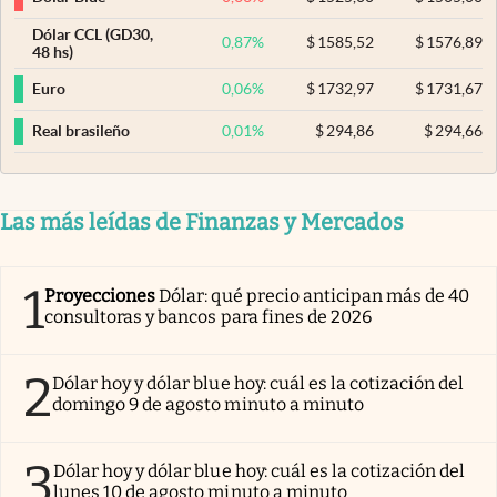
Dólar CCL (GD30,
0,87
%
$
1585,52
$
1576,89
48 hs)
0,06
%
$
1732,97
$
1731,67
Euro
0,01
%
$
294,86
$
294,66
Real brasileño
Las más leídas de Finanzas y Mercados
1
Proyecciones
Dólar: qué precio anticipan más de 40
consultoras y bancos para fines de 2026
2
Dólar hoy y dólar blue hoy: cuál es la cotización del
domingo 9 de agosto minuto a minuto
3
Dólar hoy y dólar blue hoy: cuál es la cotización del
lunes 10 de agosto minuto a minuto