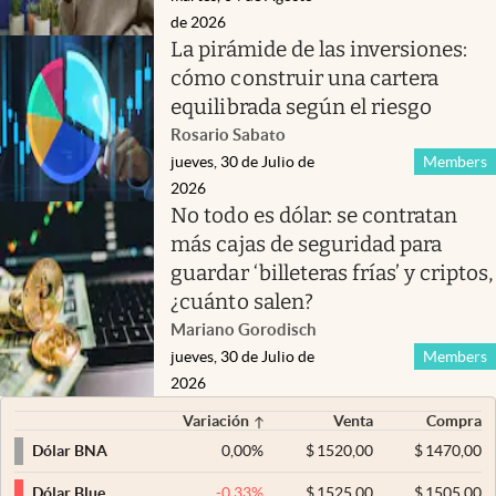
de 2026
La pirámide de las inversiones:
cómo construir una cartera
equilibrada según el riesgo
Rosario Sabato
jueves, 30 de Julio de
Members
2026
No todo es dólar: se contratan
más cajas de seguridad para
guardar ‘billeteras frías’ y criptos,
¿cuánto salen?
Mariano Gorodisch
jueves, 30 de Julio de
Members
2026
Variación
Venta
Compra
0,00
%
$
1520,00
$
1470,00
Dólar BNA
-0,33
%
$
1525,00
$
1505,00
Dólar Blue