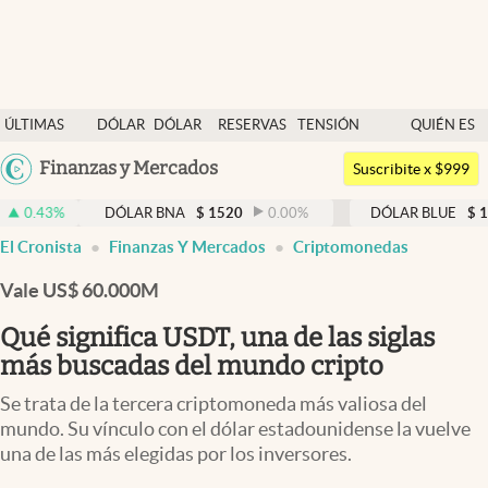
Últimas noticias
ÚLTIMAS
DÓLAR
DÓLAR
RESERVAS
TENSIÓN
QUIÉN ES
Dólar
NOTICIAS
BLUE
BCRA
GEOPOLÍTICA
QUIÉN
Argentina
Finanzas y Mercados
Members
Suscribite x $999
España
Economía y Política
DÓLAR BNA
$
1520
0.00
%
DÓLAR BLUE
$
1525
-0.33
México
El Cronista
Finanzas Y Mercados
Criptomonedas
Finanzas y Mercados
USA
Vale US$ 60.000M
Mercados Online
Colombia
Uruguay
Qué significa USDT, una de las siglas
Negocios
más buscadas del mundo cripto
Columnistas
Se trata de la tercera criptomoneda más valiosa del
Otras secciones
mundo. Su vínculo con el dólar estadounidense la vuelve
una de las más elegidas por los inversores.
Apertura