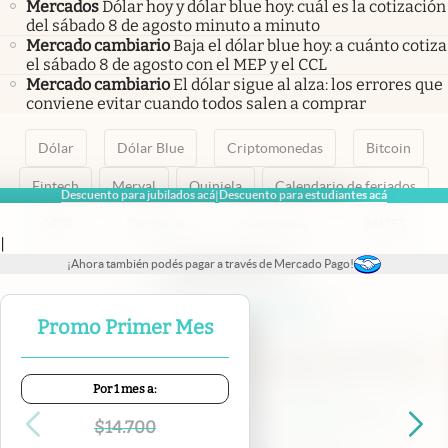
Mercados
Dólar hoy y dólar blue hoy: cuál es la cotización
del sábado 8 de agosto minuto a minuto
Mercado cambiario
Baja el dólar blue hoy: a cuánto cotiza
el sábado 8 de agosto con el MEP y el CCL
Mercado cambiario
El dólar sigue al alza: los errores que
conviene evitar cuando todos salen a comprar
Dólar
Dólar Blue
Criptomonedas
Bitcoin
Fintech
Merval
Quiniela
Calendario de feriados
Descuento para jubilados acá
Descuento para estudiantes acá
|
AFIP
Paritarias
Inversiones
ANSES
|
¡Ahora también podés pagar a través de Mercado Pago!
abre en nueva pestaña
abre en nueva pestaña
abre en nueva pestaña
abre en nueva pestaña
abre en nueva pestaña
Promo Primer Mes
Por 1 mes a:
Contacto
Canales de WhatsApp
Suscribite
Quiénes Somos
$
14.700