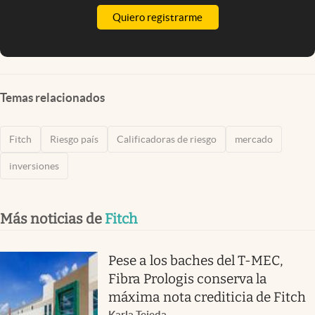
Quiero registrarme
Temas relacionados
Fitch
Riesgo país
Calificadoras de riesgo
mercado
inversiones
Más noticias de
Fitch
Pese a los baches del T-MEC,
Fibra Prologis conserva la
máxima nota crediticia de Fitch
Karla Tejeda