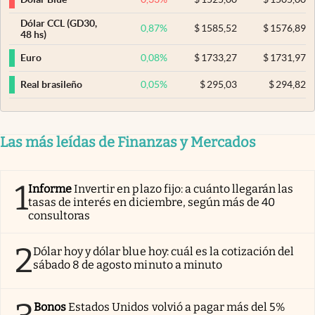
Dólar CCL (GD30,
0,87
%
$
1585,52
$
1576,89
48 hs)
0,08
%
$
1733,27
$
1731,97
Euro
0,05
%
$
295,03
$
294,82
Real brasileño
Las más leídas de Finanzas y Mercados
1
Informe
Invertir en plazo fijo: a cuánto llegarán las
tasas de interés en diciembre, según más de 40
consultoras
2
Dólar hoy y dólar blue hoy: cuál es la cotización del
sábado 8 de agosto minuto a minuto
Bonos
Estados Unidos volvió a pagar más del 5%