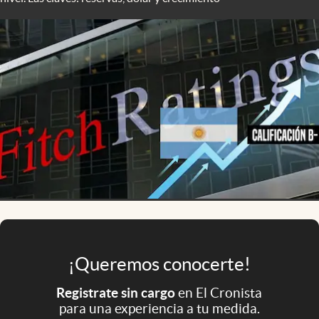
Infotechnology
Clase
Clima
Mundial 2026
Eventos Corporativos
El Cronista Studio
Mediakit
abre en nueva pestaña
Argentina
¡Queremos conocerte!
Registrate sin cargo
en El Cronista
para una experiencia a tu medida.