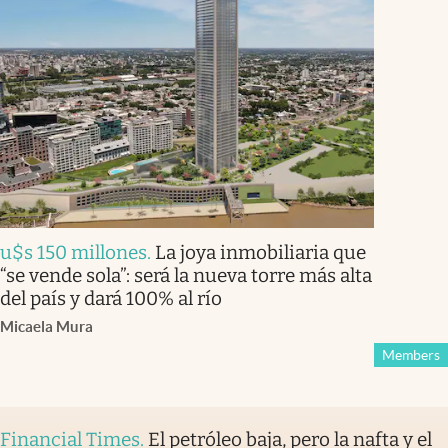
u$s 150 millones
.
La joya inmobiliaria que
“se vende sola”: será la nueva torre más alta
del país y dará 100% al río
Micaela Mura
Members
Financial Times
.
El petróleo baja, pero la nafta y el