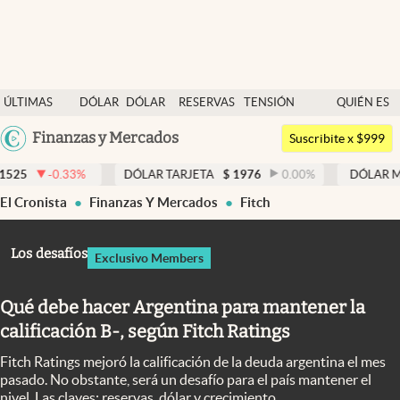
Últimas noticias
ÚLTIMAS
DÓLAR
DÓLAR
RESERVAS
TENSIÓN
QUIÉN ES
Dólar
NOTICIAS
BLUE
BCRA
GEOPOLÍTICA
QUIÉN
Argentina
Finanzas y Mercados
Members
Suscribite x $999
España
Economía y Política
%
DÓLAR TARJETA
$
1976
0.00
%
DÓLAR MEP
$
1526,03
México
El Cronista
Finanzas Y Mercados
Fitch
Finanzas y Mercados
USA
Mercados Online
Colombia
Los desafíos
Exclusivo Members
Uruguay
Negocios
Qué debe hacer Argentina para mantener la
Columnistas
calificación B-, según Fitch Ratings
Otras secciones
Fitch Ratings mejoró la calificación de la deuda argentina el mes
Apertura
pasado. No obstante, será un desafío para el país mantener el
nivel. Las claves: reservas, dólar y crecimiento