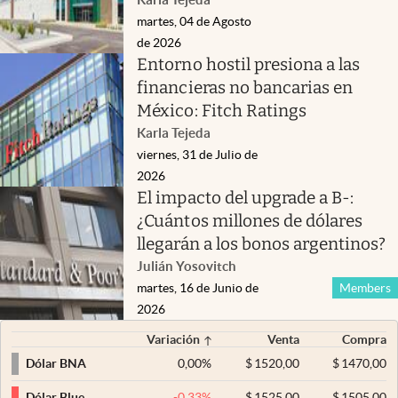
martes, 04 de Agosto
de 2026
Entorno hostil presiona a las
financieras no bancarias en
México: Fitch Ratings
Karla Tejeda
viernes, 31 de Julio de
2026
El impacto del upgrade a B-:
¿Cuántos millones de dólares
llegarán a los bonos argentinos?
Julián Yosovitch
martes, 16 de Junio de
Members
2026
Variación
Venta
Compra
0,00
%
$
1520,00
$
1470,00
Dólar BNA
-0,33
%
$
1525,00
$
1505,00
Dólar Blue