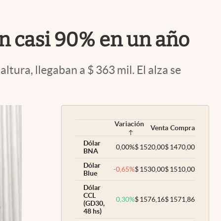
Uruguay
ron casi 90% en un año
tura, llegaban a $ 363 mil. El alza se
Variación
Venta
Compra
Dólar
0,00
%
$
1520,00
$
1470,00
BNA
Dólar
-0,65
%
$
1530,00
$
1510,00
Blue
Dólar
CCL
0,30
%
$
1576,16
$
1571,86
(GD30,
48 hs)