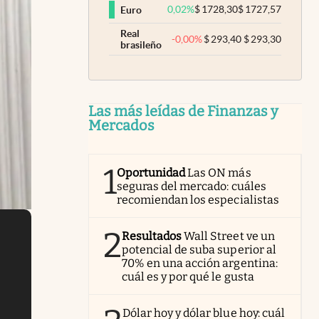
0,02
%
$
1728,30
$
1727,57
Euro
Real
-0,00
%
$
293,40
$
293,30
brasileño
Las más leídas de Finanzas y
Mercados
1
Oportunidad
Las ON más
seguras del mercado: cuáles
recomiendan los especialistas
2
Resultados
Wall Street ve un
potencial de suba superior al
70% en una acción argentina:
cuál es y por qué le gusta
Dólar hoy y dólar blue hoy: cuál