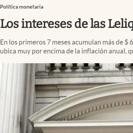
Infotechnology
Política monetaria
Clase
Los intereses de las Lel
Clima
Mundial 2026
En los primeros 7 meses acumulan más de $ 689
Eventos Corporativos
ubica muy por encima de la inflación anual, 
El Cronista Studio
Mediakit
abre en nueva pestaña