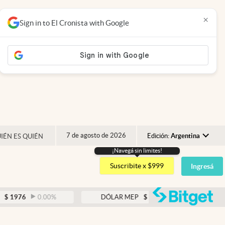
×
Sign in to El Cronista with Google
7 de agosto de 2026
Edición:
Argentina
IÉN ES QUIÉN
¡Navegá sin limites!
Argentina
Suscribite x $999
Ingresá
España
México
abre
0.00
%
DÓLAR MEP
$
1521,52
0.23
%
USA
Colombia