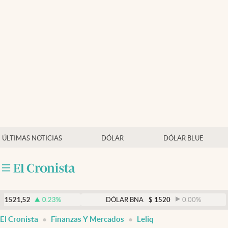
Últimas noticias
Dólar
Members
Economía y Política
Finanzas y Mercados
Mercados Online
ÚLTIMAS NOTICIAS
DÓLAR
DÓLAR BLUE
Negocios
Columnistas
Otras secciones
0.23
%
DÓLAR BNA
$
1520
0.00
%
D
Apertura
El Cronista
Finanzas Y Mercados
Leliq