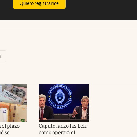
Quiero registrarme
BI
 el plazo
Caputo lanzó las Lefi:
ué se
cómo operará el