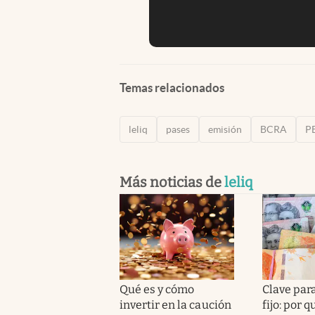
Temas relacionados
leliq
pases
emisión
BCRA
P
Más noticias de
leliq
Qué es y cómo
Clave para
invertir en la caución
fijo: por q