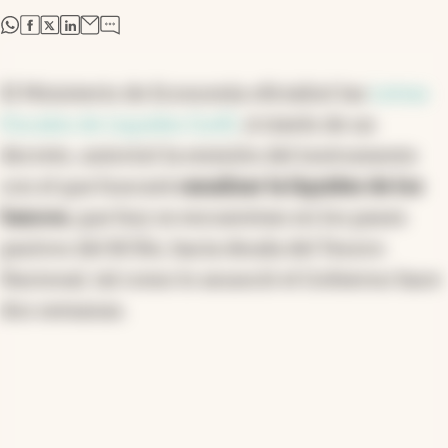
abre en nueva pestaña
abre en nueva pestaña
abre en nueva pestaña
abre en nueva pestaña
El Ministerio de Economía oficializó las
Letras
Fiscales de Liquidez (Lefi)
. A través de un
decreto, autorizó la emisión del instrumento
con el que buscará
canalizar la liquidez de los
bancos,
que hoy se encuentran en los pases
pasivos del BCRA, hacia deuda del Tesoro
Nacional, tal como lo anunció el Gobierno hace
dos semanas.