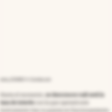
aviso_5764865
by
Cronista.com
Hasta el momento,
se desconoce cuál será la
tasa de interés
con la que operará este
instrumento tras su puesta en funcionamiento.