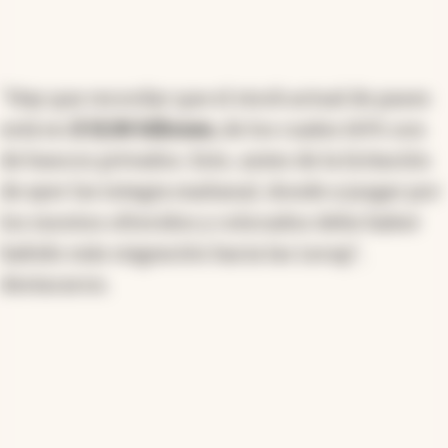
"Hay que recordar que el stock actual de pases
está en
$ 13,36 billones,
de los cuales 60% son
de bancos privados. Esto, antes de la licitación
de ayer (se integra mañana), donde a juzgar por
los montos ofrecidos y colocados debe haber
habido más migración hacia las Lecap",
destacaron.