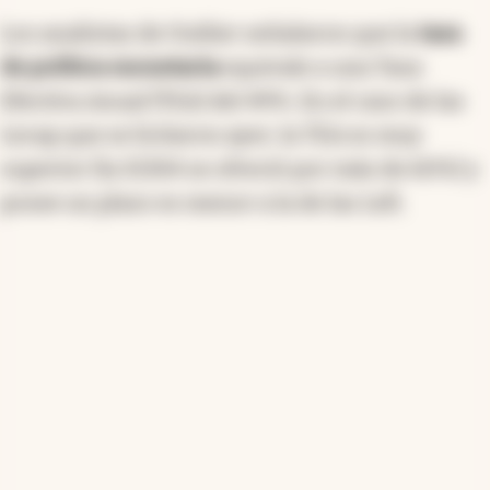
Los analistas de Outlier señalaron que
la
tasa
de política monetaria
equivale a una Tasa
Efectiva Anual (TEA) del 49%. En el caso de las
Lecap que se licitaron ayer, la TEA es muy
superior (la S13S4 se ofreció por más de 60%) y
posee un plazo es menor a la de las Lefi.