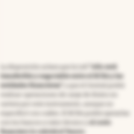
La disposición aclara que la Lefi
"sólo será
transferible y negociable entre el BCRA y las
entidades financieras"
y que el Central podrá
realizar operaciones de canje de títulos en
cartera por este instrumento, aunque no
especificó con cuáles. El BCRA podrá operarlas
con los bancos a valor técnico y
el costo
financiero lo cubrirá el Tesoro.