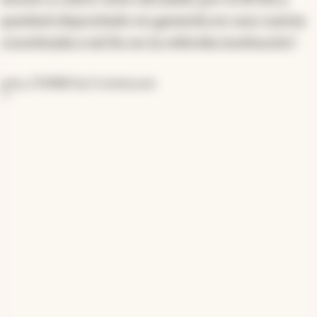
quedará depositado en garantía en una cuenta
constituida a tal fin en la referida institución".
aviso_5764865
by
Cronista.com
">