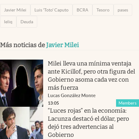
Javier Milei
Luis 'Toto' Caputo
BCRA
Tesoro
pases
leliq
Deuda
Más noticias de
Javier Milei
Milei lleva una mínima ventaja
ante Kicillof, pero otra figura del
Gobierno asoma cada vez con
más fuerza
Lucas González Monte
13:05
Members
“Luces rojas” en la economía:
Lacunza destacó el dólar, pero
dejó tres advertencias al
Gobierno