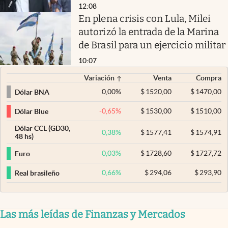
12:08
En plena crisis con Lula, Milei
autorizó la entrada de la Marina
de Brasil para un ejercicio militar
10:07
Variación
Venta
Compra
0,00
%
$
1520,00
$
1470,00
Dólar BNA
-0,65
%
$
1530,00
$
1510,00
Dólar Blue
Dólar CCL (GD30,
0,38
%
$
1577,41
$
1574,91
48 hs)
0,03
%
$
1728,60
$
1727,72
Euro
0,66
%
$
294,06
$
293,90
Real brasileño
Las más leídas de Finanzas y Mercados