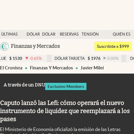
Últimas noticias
ÚLTIMAS
DÓLAR
DÓLAR
RESERVAS
TENSIÓN
QUIÉN ES
Dólar
NOTICIAS
BLUE
BCRA
GEOPOLÍTICA
QUIÉN
Argentina
Finanzas y Mercados
Members
Suscribite x $999
España
Economía y Política
0.65
%
DÓLAR TARJETA
$
1976
0.00
%
DÓLAR MEP
$
152
México
El Cronista
Finanzas Y Mercados
Javier Milei
Finanzas y Mercados
USA
Mercados Online
Colombia
A través de un DNU
Exclusivo Members
Uruguay
Negocios
Caputo lanzó las Lefi: cómo operará el nuevo
Columnistas
instrumento de liquidez que reemplazará a los
Otras secciones
pases
Apertura
El Ministerio de Economía oficializó la emisión de las Letras