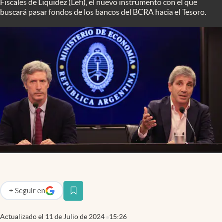
Fiscales de Liquidez (Lefi), el nuevo instrumento con el que
Infotechnology
buscará pasar fondos de los bancos del BCRA hacia el Tesoro.
Clase
Clima
Mundial 2026
Eventos Corporativos
El Cronista Studio
Mediakit
abre en nueva pestaña
Argentina
+
Seguir
en
abre en nueva pestaña
Actualizado el
11 de Julio de 2024
15:26