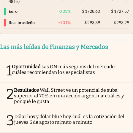
48 hs)
0,03
%
$
1728,60
$
1727,57
Euro
-0,01
%
$
293,39
$
293,29
Real brasileño
Las más leídas de Finanzas y Mercados
1
Oportunidad
Las ON más seguras del mercado:
cuáles recomiendan los especialistas
2
Resultados
Wall Street ve un potencial de suba
superior al 70% en una acción argentina: cuál es y
por qué le gusta
3
Dólar hoy y dólar blue hoy: cuál es la cotización del
jueves 6 de agosto minuto a minuto