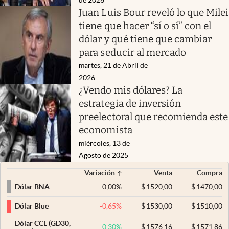
Juan Luis Bour reveló lo que Milei
tiene que hacer “sí o sí” con el
dólar y qué tiene que cambiar
para seducir al mercado
martes, 21 de Abril de
2026
¿Vendo mis dólares? La
estrategia de inversión
preelectoral que recomienda este
economista
miércoles, 13 de
Agosto de 2025
Variación
Venta
Compra
0,00
%
$
1520,00
$
1470,00
Dólar BNA
-0,65
%
$
1530,00
$
1510,00
Dólar Blue
Dólar CCL (GD30,
0,30
%
$
1576,16
$
1571,86