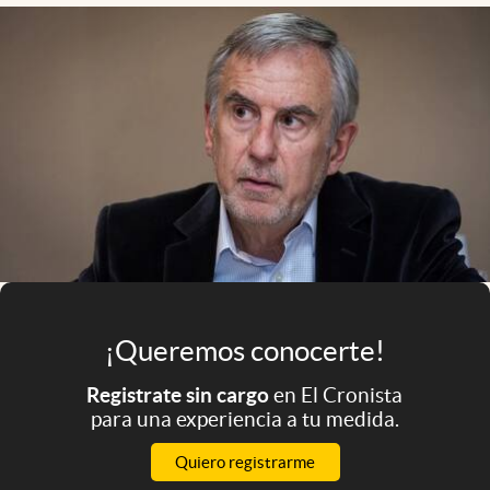
Infotechnology
Clase
Clima
Mundial 2026
Eventos Corporativos
El Cronista Studio
Mediakit
abre en nueva pestaña
Argentina
¡Queremos conocerte!
Registrate sin cargo
en El Cronista
para una experiencia a tu medida.
Quiero registrarme