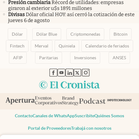
Presión cambiaria
Récord de utilidades: empresas
giraron al exterior u$s 1891 millones
Divisas
Dólar oficial HOY: así cerró la cotización de este
jueves 6 de agosto
Dólar
Dólar Blue
Criptomonedas
Bitcoin
Fintech
Merval
Quiniela
Calendario de feriados
AFIP
Paritarias
Inversiones
ANSES
abre en nueva pestaña
abre en nueva pestaña
abre en nueva pestaña
abre en nueva pestaña
abre en nueva pestaña
Contacto
Canales de WhatsApp
Suscribite
Quiénes Somos
Portal de Proveedores
Trabajá con nosotros