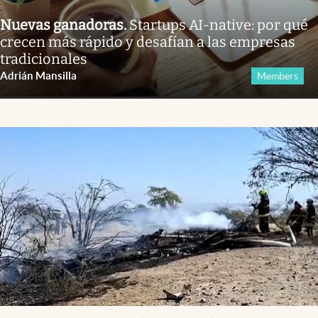
Nuevas ganadoras
.
Startups AI-native: por qué
crecen más rápido y desafían a las empresas
tradicionales
Adrián Mansilla
Members