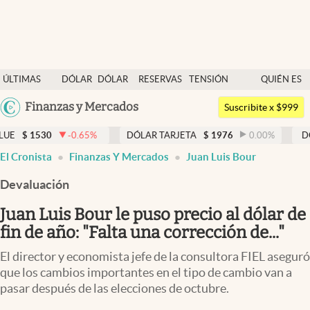
Últimas noticias
ÚLTIMAS
DÓLAR
DÓLAR
RESERVAS
TENSIÓN
QUIÉN ES
Dólar
NOTICIAS
BLUE
BCRA
GEOPOLÍTICA
QUIÉN
Argentina
Finanzas y Mercados
Members
Suscribite x $999
España
Economía y Política
-0.65
%
DÓLAR TARJETA
$
1976
0.00
%
DÓLAR MEP
México
El Cronista
Finanzas Y Mercados
Juan Luis Bour
Finanzas y Mercados
USA
Devaluación
Mercados Online
Colombia
Uruguay
Juan Luis Bour le puso precio al dólar de
Negocios
fin de año: "Falta una corrección de..."
Columnistas
El director y economista jefe de la consultora FIEL aseguró
Otras secciones
que los cambios importantes en el tipo de cambio van a
pasar después de las elecciones de octubre.
Apertura