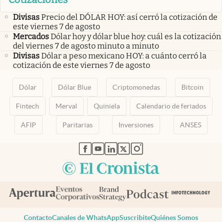
Divisas
Precio del DÓLAR HOY: así cerró la cotización de
este viernes 7 de agosto
Mercados
Dólar hoy y dólar blue hoy: cuál es la cotización
del viernes 7 de agosto minuto a minuto
Divisas
Dólar a peso mexicano HOY: a cuánto cerró la
cotización de este viernes 7 de agosto
Dólar
Dólar Blue
Criptomonedas
Bitcoin
Fintech
Merval
Quiniela
Calendario de feriados
AFIP
Paritarias
Inversiones
ANSES
abre en nueva pestaña
abre en nueva pestaña
abre en nueva pestaña
abre en nueva pestaña
abre en nueva pestaña
Contacto
Canales de WhatsApp
Suscribite
Quiénes Somos