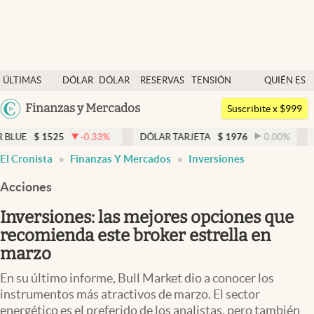
Últimas noticias
ÚLTIMAS
DÓLAR
DÓLAR
RESERVAS
TENSIÓN
QUIÉN ES
Dólar
NOTICIAS
BLUE
BCRA
GEOPOLÍTICA
QUIÉN
Argentina
Finanzas y Mercados
Members
Suscribite x $999
España
Economía y Política
25
-0.33
%
DÓLAR TARJETA
$
1976
0.00
%
DÓLAR MEP
México
El Cronista
Finanzas Y Mercados
Inversiones
Finanzas y Mercados
USA
Acciones
Mercados Online
Colombia
Uruguay
Inversiones: las mejores opciones que
Negocios
recomienda este broker estrella en
Columnistas
marzo
Otras secciones
En su último informe, Bull Market dio a conocer los
instrumentos más atractivos de marzo. El sector
Apertura
energético es el preferido de los analistas, pero también