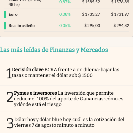
0,87
%
$
1585,52
$
1576,89
48 hs)
0,08
%
$
1733,27
$
1731,97
Euro
0,05
%
$
295,03
$
294,82
Real brasileño
Las más leídas de Finanzas y Mercados
1
Decisión clave
BCRA frente a un dilema: bajar las
tasas o mantener el dólar sub $ 1500
2
Pymes e inversores
La inversión que permite
deducir el 100% del aporte de Ganancias: cómo es
y dónde está el riesgo
3
Dólar hoy y dólar blue hoy: cuál es la cotización del
viernes 7 de agosto minuto a minuto