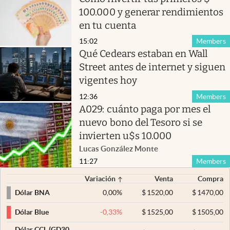
100.000 y generar rendimientos
en tu cuenta
15:02
Members
Qué Cedears estaban en Wall
Street antes de internet y siguen
vigentes hoy
12:36
Members
A029: cuánto paga por mes el
nuevo bono del Tesoro si se
invierten u$s 10.000
Lucas González Monte
11:27
Members
Variación
Venta
Compra
0,00
%
$
1520,00
$
1470,00
Dólar BNA
-0,33
%
$
1525,00
$
1505,00
Dólar Blue
Dólar CCL (GD30,