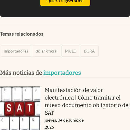
Quiero registrarme
Temas relacionados
importadores
dólar oficial
MULC
BCRA
Más noticias de
importadores
Manifestación de valor
electrónica | Cómo tramitar el
nuevo documento obligatorio del
SAT
jueves, 04 de Junio de
2026