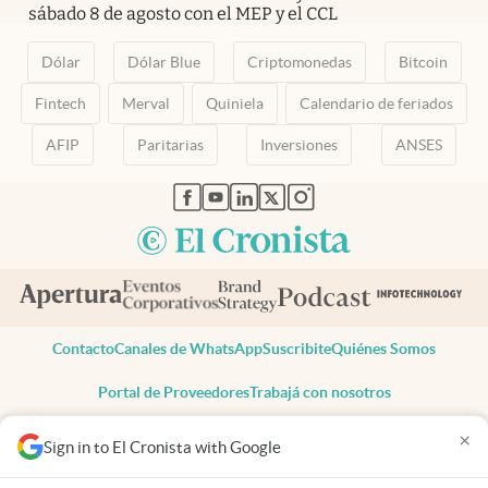
sábado 8 de agosto con el MEP y el CCL
Dólar
Dólar Blue
Criptomonedas
Bitcoin
Fintech
Merval
Quiniela
Calendario de feriados
AFIP
Paritarias
Inversiones
ANSES
abre en nueva pestaña
abre en nueva pestaña
abre en nueva pestaña
abre en nueva pestaña
abre en nueva pestaña
Contacto
Canales de WhatsApp
Suscribite
Quiénes Somos
Portal de Proveedores
Trabajá con nosotros
Copyright 2025 cronista.com
×
Sign in to El Cronista with Google
Todos los derechos reservados
Términos y condiciones