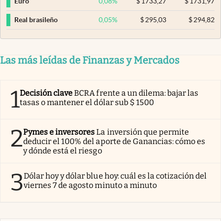
0,08
%
$
1733,27
$
1731,97
Euro
0,05
%
$
295,03
$
294,82
Real brasileño
Las más leídas de Finanzas y Mercados
1
Decisión clave
BCRA frente a un dilema: bajar las
tasas o mantener el dólar sub $ 1500
2
Pymes e inversores
La inversión que permite
deducir el 100% del aporte de Ganancias: cómo es
y dónde está el riesgo
3
Dólar hoy y dólar blue hoy: cuál es la cotización del
viernes 7 de agosto minuto a minuto