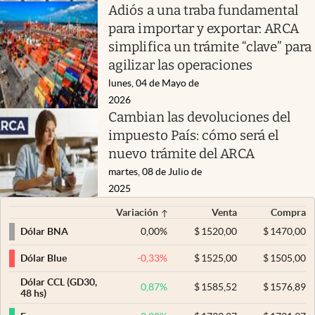
Adiós a una traba fundamental
para importar y exportar: ARCA
simplifica un trámite “clave” para
agilizar las operaciones
lunes, 04 de Mayo de
2026
Cambian las devoluciones del
impuesto País: cómo será el
nuevo trámite del ARCA
martes, 08 de Julio de
2025
Variación
Venta
Compra
0,00
%
$
1520,00
$
1470,00
Dólar BNA
-0,33
%
$
1525,00
$
1505,00
Dólar Blue
Dólar CCL (GD30,
0,87
%
$
1585,52
$
1576,89
48 hs)