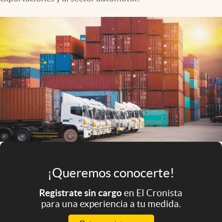
Infotechnology
Clase
Clima
Mundial 2026
Eventos Corporativos
El Cronista Studio
Mediakit
abre en nueva pestaña
Argentina
¡Queremos conocerte!
Registrate sin cargo
en El Cronista
para una experiencia a tu medida.