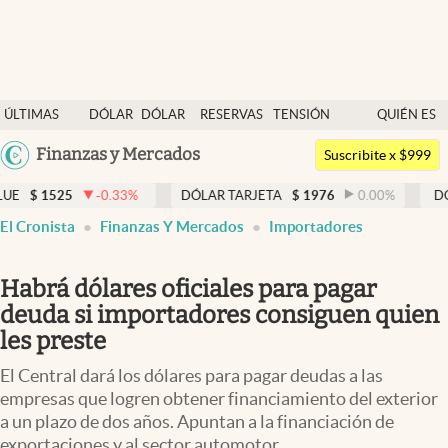
Últimas noticias
ÚLTIMAS
DÓLAR
DÓLAR
RESERVAS
TENSIÓN
QUIÉN ES
Dólar
NOTICIAS
BLUE
BCRA
GEOPOLÍTICA
QUIÉN
Argentina
Finanzas y Mercados
Members
Suscribite x $999
España
Economía y Política
-0.33
%
DÓLAR TARJETA
$
1976
0.00
%
DÓLAR MEP
$
15
México
El Cronista
Finanzas Y Mercados
Importadores
Finanzas y Mercados
USA
Mercados Online
Colombia
Habrá dólares oficiales para pagar
Uruguay
Negocios
deuda si importadores consiguen quien
les preste
Columnistas
El Central dará los dólares para pagar deudas a las
Otras secciones
empresas que logren obtener financiamiento del exterior
a un plazo de dos años. Apuntan a la financiación de
Apertura
exportaciones y al sector automotor.