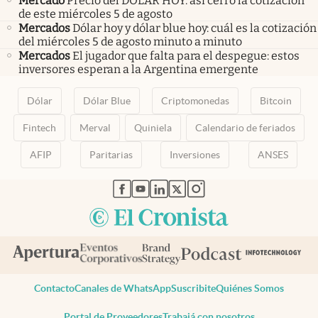
Mercado
Precio del DÓLAR HOY: así cerró la cotización
de este miércoles 5 de agosto
Mercados
Dólar hoy y dólar blue hoy: cuál es la cotización
del miércoles 5 de agosto minuto a minuto
Mercados
El jugador que falta para el despegue: estos
inversores esperan a la Argentina emergente
Dólar
Dólar Blue
Criptomonedas
Bitcoin
Fintech
Merval
Quiniela
Calendario de feriados
AFIP
Paritarias
Inversiones
ANSES
abre en nueva pestaña
abre en nueva pestaña
abre en nueva pestaña
abre en nueva pestaña
abre en nueva pestaña
Contacto
Canales de WhatsApp
Suscribite
Quiénes Somos
Portal de Proveedores
Trabajá con nosotros