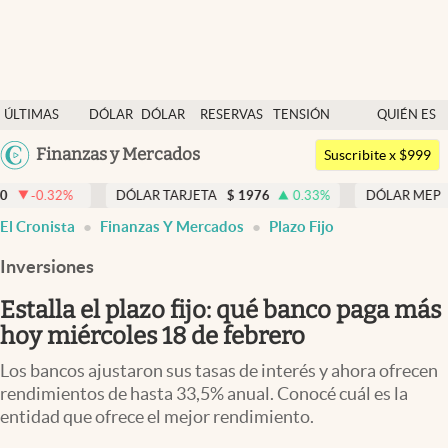
Últimas noticias
ÚLTIMAS
DÓLAR
DÓLAR
RESERVAS
TENSIÓN
QUIÉN ES
Dólar
NOTICIAS
BLUE
BCRA
GEOPOLÍTICA
QUIÉN
Argentina
Finanzas y Mercados
Members
Suscribite x $999
España
Economía y Política
DÓLAR TARJETA
$
1976
0.33
%
DÓLAR MEP
$
1518,45
-
México
El Cronista
Finanzas Y Mercados
Plazo Fijo
Finanzas y Mercados
USA
Inversiones
Mercados Online
Colombia
Uruguay
Estalla el plazo fijo: qué banco paga más
Negocios
hoy miércoles 18 de febrero
Columnistas
Los bancos ajustaron sus tasas de interés y ahora ofrecen
Otras secciones
rendimientos de hasta 33,5% anual. Conocé cuál es la
entidad que ofrece el mejor rendimiento.
Apertura