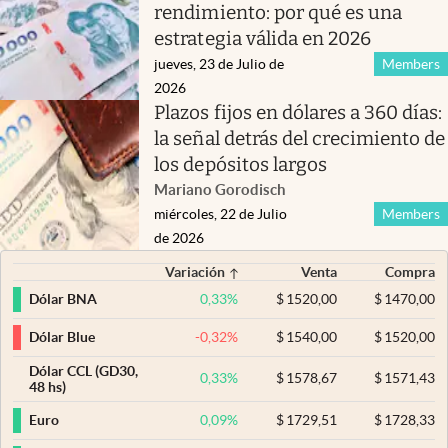
rendimiento: por qué es una
estrategia válida en 2026
jueves, 23 de Julio de
Members
2026
Plazos fijos en dólares a 360 días:
la señal detrás del crecimiento de
los depósitos largos
Mariano Gorodisch
miércoles, 22 de Julio
Members
de 2026
Variación
Venta
Compra
0,33
%
$
1520,00
$
1470,00
Dólar BNA
-0,32
%
$
1540,00
$
1520,00
Dólar Blue
Dólar CCL (GD30,
0,33
%
$
1578,67
$
1571,43
48 hs)
0,09
%
$
1729,51
$
1728,33
Euro