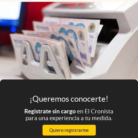
Infotechnology
Clase
Clima
Mundial 2026
Eventos Corporativos
El Cronista Studio
Mediakit
abre en nueva pestaña
Argentina
¡Queremos conocerte!
Registrate sin cargo
en El Cronista
para una experiencia a tu medida.
Quiero registrarme