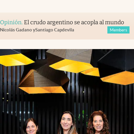
Opinión
.
El crudo argentino se acopla al mundo
Nicolás Gadano
y
Santiago Capdevila
Members