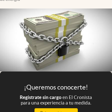
Infotechnology
Clase
Clima
Mundial 2026
Eventos Corporativos
El Cronista Studio
Mediakit
abre en nueva pestaña
Argentina
¡Queremos conocerte!
Registrate sin cargo
en El Cronista
para una experiencia a tu medida.