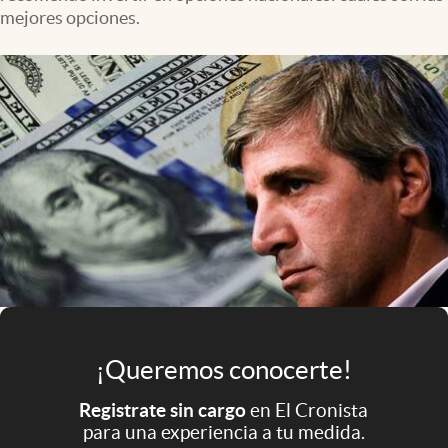
Infotechnology
mejores opciones.
Clase
Clima
Mundial 2026
Eventos Corporativos
El Cronista Studio
Mediakit
abre en nueva pestaña
Argentina
¡Queremos conocerte!
Registrate sin cargo
en El Cronista
para una experiencia a tu medida.