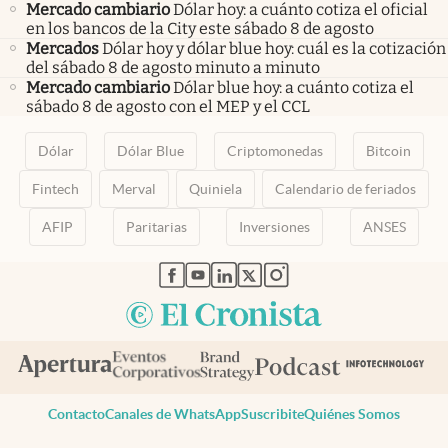
Mercado cambiario
Dólar hoy: a cuánto cotiza el oficial
en los bancos de la City este sábado 8 de agosto
Mercados
Dólar hoy y dólar blue hoy: cuál es la cotización
del sábado 8 de agosto minuto a minuto
Mercado cambiario
Dólar blue hoy: a cuánto cotiza el
sábado 8 de agosto con el MEP y el CCL
Dólar
Dólar Blue
Criptomonedas
Bitcoin
Fintech
Merval
Quiniela
Calendario de feriados
AFIP
Paritarias
Inversiones
ANSES
abre en nueva pestaña
abre en nueva pestaña
abre en nueva pestaña
abre en nueva pestaña
abre en nueva pestaña
Contacto
Canales de WhatsApp
Suscribite
Quiénes Somos