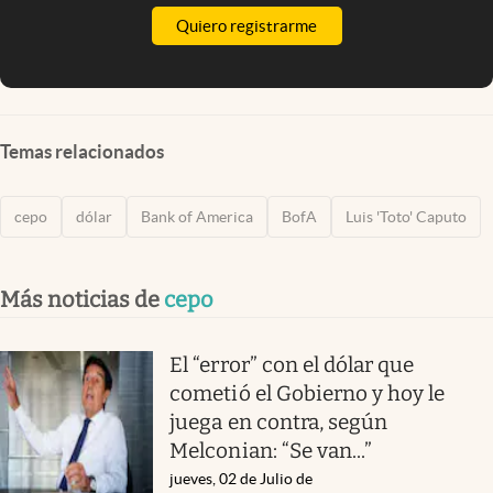
Quiero registrarme
Temas relacionados
cepo
dólar
Bank of America
BofA
Luis 'Toto' Caputo
Más noticias de
cepo
El “error” con el dólar que
cometió el Gobierno y hoy le
juega en contra, según
Melconian: “Se van...”
jueves, 02 de Julio de