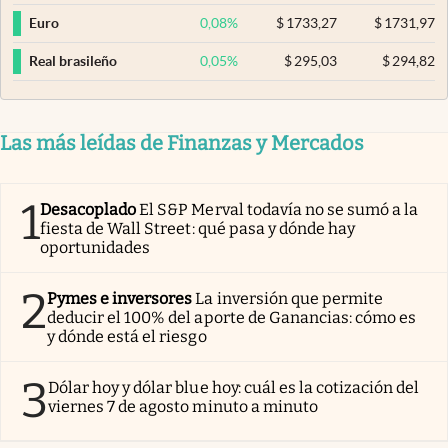
0,08
%
$
1733,27
$
1731,97
Euro
0,05
%
$
295,03
$
294,82
Real brasileño
Las más leídas de Finanzas y Mercados
1
Desacoplado
El S&P Merval todavía no se sumó a la
fiesta de Wall Street: qué pasa y dónde hay
oportunidades
2
Pymes e inversores
La inversión que permite
deducir el 100% del aporte de Ganancias: cómo es
y dónde está el riesgo
3
Dólar hoy y dólar blue hoy: cuál es la cotización del
viernes 7 de agosto minuto a minuto