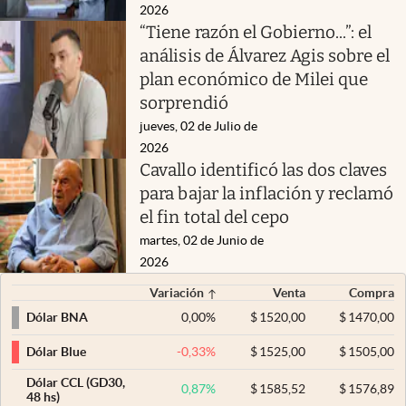
2026
“Tiene razón el Gobierno...”: el
análisis de Álvarez Agis sobre el
plan económico de Milei que
sorprendió
jueves, 02 de Julio de
2026
Cavallo identificó las dos claves
para bajar la inflación y reclamó
el fin total del cepo
martes, 02 de Junio de
2026
Variación
Venta
Compra
0,00
%
$
1520,00
$
1470,00
Dólar BNA
-0,33
%
$
1525,00
$
1505,00
Dólar Blue
Dólar CCL (GD30,
0,87
%
$
1585,52
$
1576,89
48 hs)