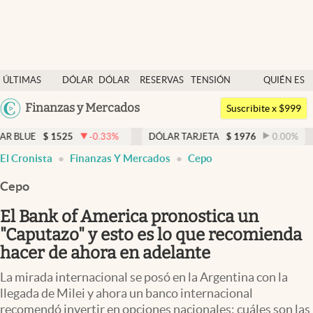
Últimas noticias
ÚLTIMAS
DÓLAR
DÓLAR
RESERVAS
TENSIÓN
QUIÉN ES
Dólar
NOTICIAS
BLUE
BCRA
GEOPOLÍTICA
QUIÉN
Argentina
Finanzas y Mercados
Members
Suscribite x $999
España
Economía y Política
1525
-0.33
%
DÓLAR TARJETA
$
1976
0.00
%
DÓLAR M
México
El Cronista
Finanzas Y Mercados
Cepo
Finanzas y Mercados
USA
Cepo
Mercados Online
Colombia
Uruguay
El Bank of America pronostica un
Negocios
"Caputazo" y esto es lo que recomienda
Columnistas
hacer de ahora en adelante
Otras secciones
La mirada internacional se posó en la Argentina con la
llegada de Milei y ahora un banco internacional
Apertura
recomendó invertir en opciones nacionales: cuáles son las