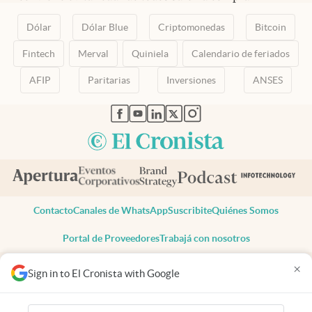
Dólar
Dólar Blue
Criptomonedas
Bitcoin
Fintech
Merval
Quiniela
Calendario de feriados
AFIP
Paritarias
Inversiones
ANSES
abre en nueva pestaña
abre en nueva pestaña
abre en nueva pestaña
abre en nueva pestaña
abre en nueva pestaña
Contacto
Canales de WhatsApp
Suscribite
Quiénes Somos
Portal de Proveedores
Trabajá con nosotros
Copyright 2025 cronista.com
×
Sign in to El Cronista with Google
Todos los derechos reservados
Términos y condiciones
Privacidad