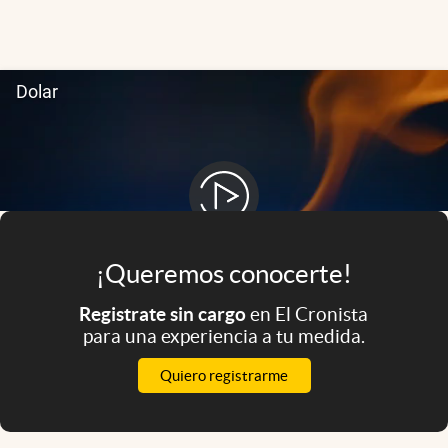
Infotechnology
Clase
Clima
Mundial 2026
Eventos Corporativos
El Cronista Studio
Mediakit
¡Queremos conocerte!
abre en nueva pestaña
Argentina
Registrate sin cargo
en El Cronista
para una experiencia a tu medida.
Quiero registrarme