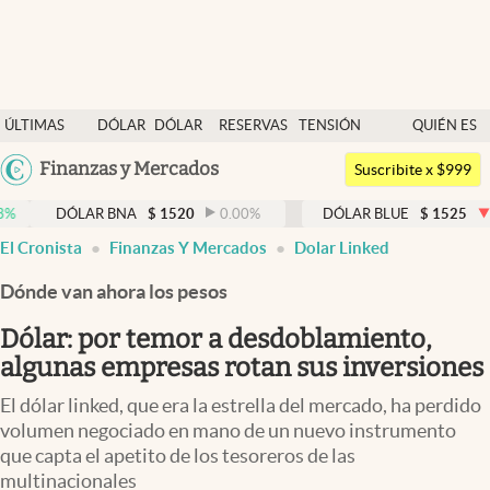
Últimas noticias
ÚLTIMAS
DÓLAR
DÓLAR
RESERVAS
TENSIÓN
QUIÉN ES
Dólar
NOTICIAS
BLUE
BCRA
GEOPOLÍTICA
QUIÉN
Argentina
Finanzas y Mercados
Members
Suscribite x $999
España
Economía y Política
ÓLAR BNA
$
1520
0.00
%
DÓLAR BLUE
$
1525
-0.33
%
México
El Cronista
Finanzas Y Mercados
Dolar Linked
Finanzas y Mercados
USA
Dónde van ahora los pesos
Mercados Online
Colombia
Uruguay
Dólar: por temor a desdoblamiento,
Negocios
algunas empresas rotan sus inversiones
Columnistas
El dólar linked, que era la estrella del mercado, ha perdido
Otras secciones
volumen negociado en mano de un nuevo instrumento
que capta el apetito de los tesoreros de las
Apertura
multinacionales