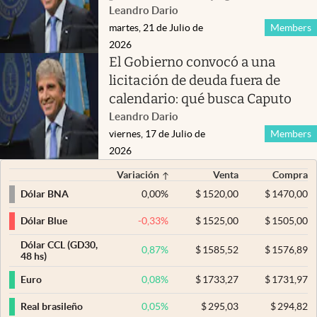
Leandro Dario
martes, 21 de Julio de
Members
2026
El Gobierno convocó a una
licitación de deuda fuera de
calendario: qué busca Caputo
Leandro Dario
viernes, 17 de Julio de
Members
2026
Variación
Venta
Compra
0,00
%
$
1520,00
$
1470,00
Dólar BNA
-0,33
%
$
1525,00
$
1505,00
Dólar Blue
Dólar CCL (GD30,
0,87
%
$
1585,52
$
1576,89
48 hs)
0,08
%
$
1733,27
$
1731,97
Euro
0,05
%
$
295,03
$
294,82
Real brasileño