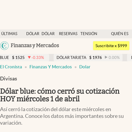
Últimas noticias
ÚLTIMAS
DÓLAR
DÓLAR
RESERVAS
TENSIÓN
QUIÉN ES
Dólar
NOTICIAS
BLUE
BCRA
GEOPOLÍTICA
QUIÉN
Argentina
Finanzas y Mercados
Members
Suscribite x $999
España
Economía y Política
5
-0.33
%
DÓLAR TARJETA
$
1976
0.00
%
DÓLAR MEP
México
El Cronista
Finanzas Y Mercados
Dolar
Finanzas y Mercados
USA
Divisas
Mercados Online
Colombia
Uruguay
Dólar blue: cómo cerró su cotización
Negocios
HOY miércoles 1 de abril
Columnistas
Así cerró la cotización del dólar este miércoles en
Otras secciones
Argentina. Conoce los datos más importantes sobre su
variación.
Apertura