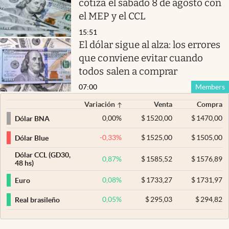
cotiza el sábado 8 de agosto con
el MEP y el CCL
15:51
El dólar sigue al alza: los errores
que conviene evitar cuando
todos salen a comprar
07:00
Members
Variación
Venta
Compra
0,00
%
$
1520,00
$
1470,00
Dólar BNA
-0,33
%
$
1525,00
$
1505,00
Dólar Blue
Dólar CCL (GD30,
0,87
%
$
1585,52
$
1576,89
48 hs)
0,08
%
$
1733,27
$
1731,97
Euro
0,05
%
$
295,03
$
294,82
Real brasileño