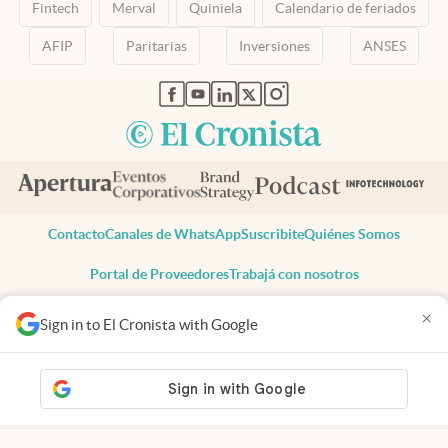
Fintech
Merval
Quiniela
Calendario de feriados
AFIP
Paritarias
Inversiones
ANSES
abre en nueva pestaña
abre en nueva pestaña
abre en nueva pestaña
abre en nueva pestaña
abre en nueva pestaña
Contacto
Canales de WhatsApp
Suscribite
Quiénes Somos
Portal de Proveedores
Trabajá con nosotros
Copyright 2025 cronista.com
×
Sign in to El Cronista with Google
Todos los derechos reservados
Términos y condiciones
Privacidad
Consentimiento
Tel:
+54 11 7078-3270