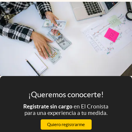
Infotechnology
Clase
Clima
Mundial 2026
Eventos Corporativos
El Cronista Studio
Mediakit
abre en nueva pestaña
Argentina
¡Queremos conocerte!
Registrate sin cargo
en El Cronista
para una experiencia a tu medida.
Quiero registrarme