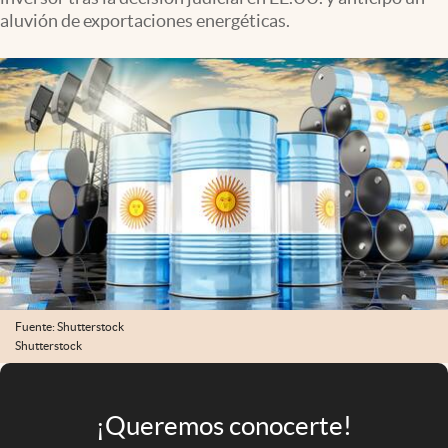
Infotechnology
aluvión de exportaciones energéticas.
Clase
Clima
Mundial 2026
Eventos Corporativos
El Cronista Studio
Mediakit
abre en nueva pestaña
Argentina
Fuente: Shutterstock
Shutterstock
¡Queremos conocerte!