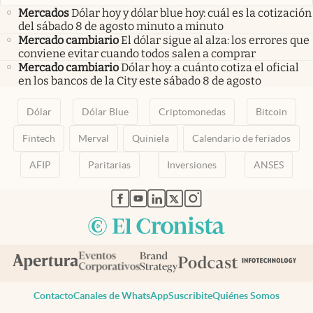
Mercados
Dólar hoy y dólar blue hoy: cuál es la cotización
del sábado 8 de agosto minuto a minuto
Mercado cambiario
El dólar sigue al alza: los errores que
conviene evitar cuando todos salen a comprar
Mercado cambiario
Dólar hoy: a cuánto cotiza el oficial
en los bancos de la City este sábado 8 de agosto
Dólar
Dólar Blue
Criptomonedas
Bitcoin
Fintech
Merval
Quiniela
Calendario de feriados
AFIP
Paritarias
Inversiones
ANSES
abre en nueva pestaña
abre en nueva pestaña
abre en nueva pestaña
abre en nueva pestaña
abre en nueva pestaña
Contacto
Canales de WhatsApp
Suscribite
Quiénes Somos