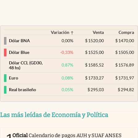
Variación
Venta
Compra
0,00
%
$
1520,00
$
1470,00
Dólar BNA
-0,33
%
$
1525,00
$
1505,00
Dólar Blue
Dólar CCL (GD30,
0,87
%
$
1585,52
$
1576,89
48 hs)
0,08
%
$
1733,27
$
1731,97
Euro
0,05
%
$
295,03
$
294,82
Real brasileño
Las más leídas de Economía y Política
Oficial
Calendario de pagos AUH y SUAF ANSES