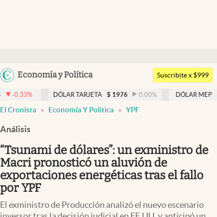
Últimas noticias
Dólar
Argentina
Economía y Política
Members
Suscribite x $999
España
Economía y Política
DÓLAR TARJETA
$
1976
0.00
%
DÓLAR MEP
$
1526,03
0
México
El Cronista
Economía Y Política
YPF
Finanzas y Mercados
USA
Análisis
Mercados Online
Colombia
Uruguay
“Tsunami de dólares”: un exministro de
Negocios
Macri pronosticó un aluvión de
Columnistas
exportaciones energéticas tras el fallo
por YPF
Otras secciones
El exministro de Producción analizó el nuevo escenario
Apertura
inversor tras la decisión judicial en EE.UU. y anticipó un