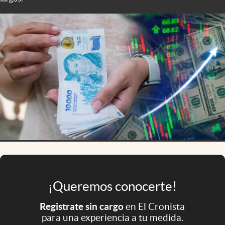
Infotechnology
Clase
Clima
Mundial 2026
Eventos Corporativos
El Cronista Studio
Mediakit
abre en nueva pestaña
Argentina
¡Queremos conocerte!
Registrate sin cargo
en El Cronista
para una experiencia a tu medida.