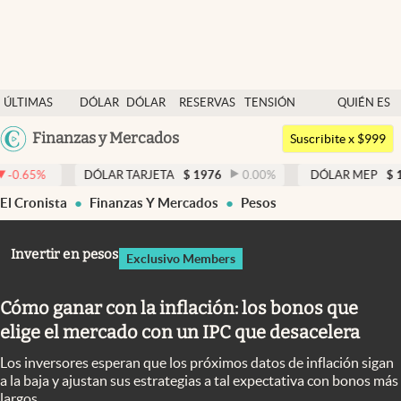
Últimas noticias
ÚLTIMAS
DÓLAR
DÓLAR
RESERVAS
TENSIÓN
QUIÉN ES
Dólar
NOTICIAS
BLUE
BCRA
GEOPOLÍTICA
QUIÉN
Argentina
Finanzas y Mercados
Members
Suscribite x $999
España
Economía y Política
DÓLAR TARJETA
$
1976
0.00
%
DÓLAR MEP
$
1521,52
0
México
El Cronista
Finanzas Y Mercados
Pesos
Finanzas y Mercados
USA
Mercados Online
Colombia
Invertir en pesos
Exclusivo Members
Uruguay
Negocios
Cómo ganar con la inflación: los bonos que
Columnistas
elige el mercado con un IPC que desacelera
Otras secciones
Los inversores esperan que los próximos datos de inflación sigan
Apertura
a la baja y ajustan sus estrategias a tal expectativa con bonos más
largos.