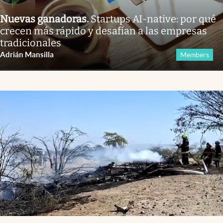
Nuevas ganadoras
.
Startups AI-native: por qué
crecen más rápido y desafían a las empresas
tradicionales
Adrián Mansilla
Members