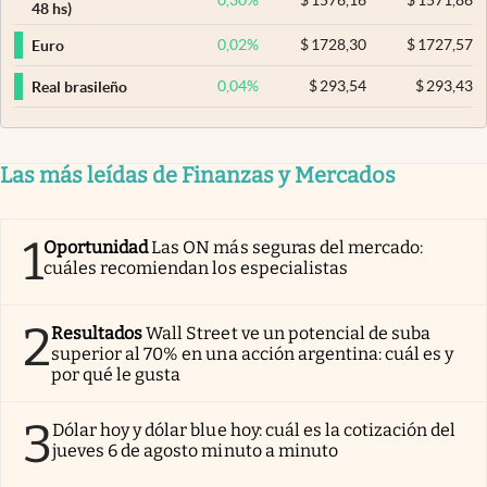
48 hs)
0,02
%
$
1728,30
$
1727,57
Euro
0,04
%
$
293,54
$
293,43
Real brasileño
Las más leídas de Finanzas y Mercados
1
Oportunidad
Las ON más seguras del mercado:
cuáles recomiendan los especialistas
2
Resultados
Wall Street ve un potencial de suba
superior al 70% en una acción argentina: cuál es y
por qué le gusta
3
Dólar hoy y dólar blue hoy: cuál es la cotización del
jueves 6 de agosto minuto a minuto