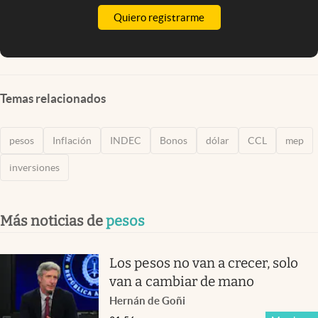
Quiero registrarme
Temas relacionados
pesos
Inflación
INDEC
Bonos
dólar
CCL
mep
inversiones
Más noticias de
pesos
Los pesos no van a crecer, solo
van a cambiar de mano
Hernán de Goñi