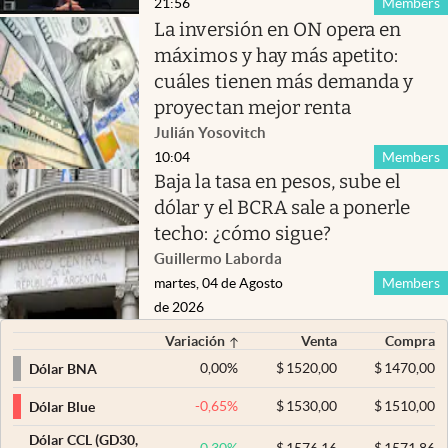
21:56
Members
La inversión en ON opera en
máximos y hay más apetito:
cuáles tienen más demanda y
proyectan mejor renta
Julián Yosovitch
10:04
Members
Baja la tasa en pesos, sube el
dólar y el BCRA sale a ponerle
techo: ¿cómo sigue?
Guillermo Laborda
martes, 04 de Agosto
Members
de 2026
Variación
Venta
Compra
0,00
%
$
1520,00
$
1470,00
Dólar BNA
-0,65
%
$
1530,00
$
1510,00
Dólar Blue
Dólar CCL (GD30,
0,30
%
$
1576,16
$
1571,86