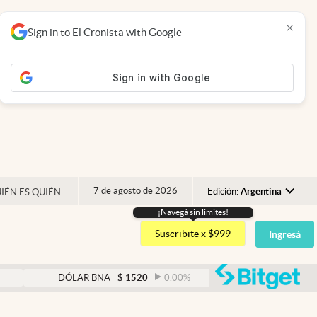
×
Sign in to El Cronista with Google
7 de agosto de 2026
Edición:
Argentina
IÉN ES QUIÉN
¡Navegá sin limites!
Argentina
Suscribite x $999
Ingresá
España
México
abre
DÓLAR BNA
$
1520
0.00
%
DÓLAR BLUE
$
1525
USA
Colombia