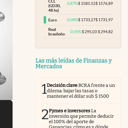
CCL
0,87
%
$
1585,52
$
1576,89
(GD30,
48 hs)
0,08
%
$
1733,27
$
1731,97
Euro
Real
0,05
%
$
295,03
$
294,82
brasileño
Las más leídas de Finanzas y
Mercados
1
Decisión clave
BCRA frente a un
dilema: bajar las tasas o
mantener el dólar sub $ 1500
2
Pymes e inversores
La
inversión que permite deducir
el 100% del aporte de
Ganancias: cómo es y dónde