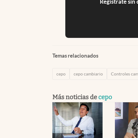
Registrate sin
Temas relacionados
cepo
cepo cambiario
Controles cam
Más noticias de
cepo