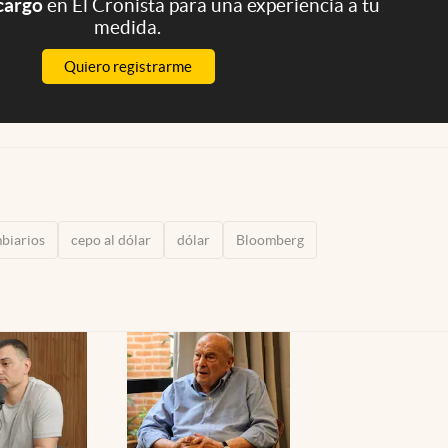
 cargo
en El Cronista para una experiencia a tu
medida.
Quiero registrarme
biarios
cepo al dólar
dólar
Bloomberg