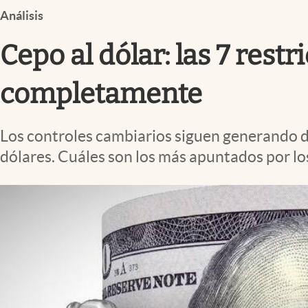
Infotechnology
Análisis
Clase
Cepo al dólar: las 7 rest
Clima
completamente
Mundial 2026
Eventos Corporativos
Los controles cambiarios siguen generando du
El Cronista Studio
dólares. Cuáles son los más apuntados por los
Mediakit
abre en nueva pestaña