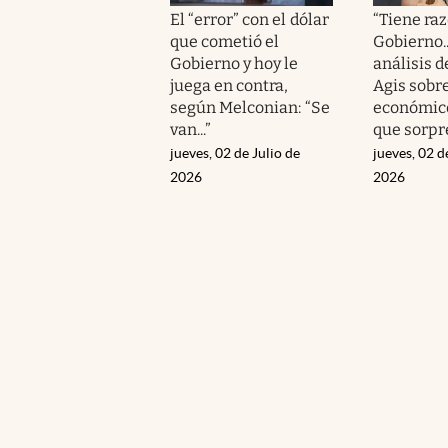
El “error” con el dólar
“Tiene raz
que cometió el
Gobierno...
Gobierno y hoy le
análisis d
juega en contra,
Agis sobre
según Melconian: “Se
económico
van...”
que sorpr
jueves, 02 de Julio de
jueves, 02 d
2026
2026