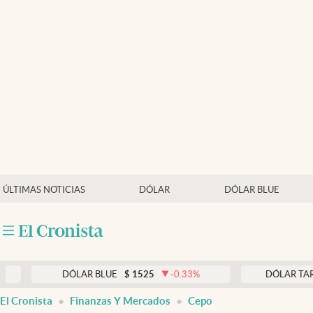
Últimas noticias
Dólar
Members
Economía y Política
Finanzas y Mercados
Mercados Online
ÚLTIMAS NOTICIAS
DÓLAR
DÓLAR BLUE
Negocios
Columnistas
Otras secciones
DÓLAR BLUE
$
1525
-0.33
%
DÓLAR TARJETA
$
1
Apertura
El Cronista
Finanzas Y Mercados
Cepo