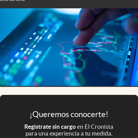
Infotechnology
Clase
Clima
Mundial 2026
Eventos Corporativos
El Cronista Studio
Mediakit
abre en nueva pestaña
Argentina
¡Queremos conocerte!
Registrate sin cargo
en El Cronista
para una experiencia a tu medida.