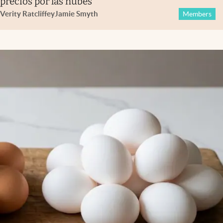
precios por las nubes
Verity Ratcliffe
y
Jamie Smyth
Members