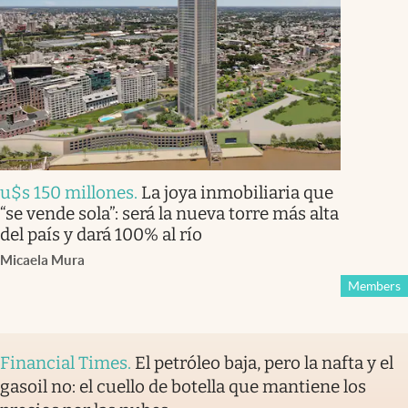
u$s 150 millones
.
La joya inmobiliaria que
“se vende sola”: será la nueva torre más alta
del país y dará 100% al río
Micaela Mura
Members
Financial Times
.
El petróleo baja, pero la nafta y el
gasoil no: el cuello de botella que mantiene los