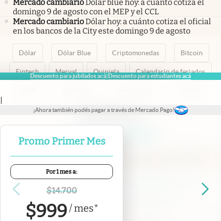
Mercado cambiario
Dólar blue hoy: a cuánto cotiza el
domingo 9 de agosto con el MEP y el CCL
Mercado cambiario
Dólar hoy: a cuánto cotiza el oficial
en los bancos de la City este domingo 9 de agosto
Dólar
Dólar Blue
Criptomonedas
Bitcoin
Fintech
Merval
Quiniela
Calendario de feriados
Descuento para jubilados acá
Descuento para estudiantes acá
|
AFIP
Paritarias
Inversiones
ANSES
|
¡Ahora también podés pagar a través de Mercado Pago!
abre en nueva pestaña
abre en nueva pestaña
abre en nueva pestaña
abre en nueva pestaña
abre en nueva pestaña
Promo Primer Mes
Por 1 mes a:
Contacto
Canales de WhatsApp
Suscribite
Quiénes Somos
$
14.700
Portal de Proveedores
Trabajá con nosotros
$
999
/
mes
*
Copyright 2025 cronista.com