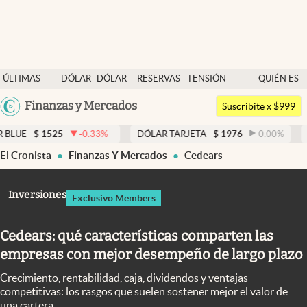
Últimas noticias
ÚLTIMAS
DÓLAR
DÓLAR
RESERVAS
TENSIÓN
QUIÉN ES
Dólar
NOTICIAS
BLUE
BCRA
GEOPOLÍTICA
QUIÉN
Argentina
Finanzas y Mercados
Members
Suscribite x $999
España
Economía y Política
25
-0.33
%
DÓLAR TARJETA
$
1976
0.00
%
DÓLAR ME
México
El Cronista
Finanzas Y Mercados
Cedears
Finanzas y Mercados
USA
Mercados Online
Colombia
Inversiones
Exclusivo Members
Uruguay
Negocios
Cedears: qué características comparten las
Columnistas
empresas con mejor desempeño de largo plazo
Otras secciones
Crecimiento, rentabilidad, caja, dividendos y ventajas
Apertura
competitivas: los rasgos que suelen sostener mejor el valor de
una cartera.