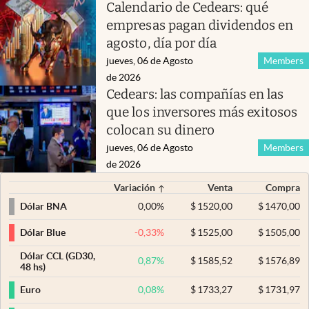
Calendario de Cedears: qué
empresas pagan dividendos en
agosto, día por día
jueves, 06 de Agosto
Members
de 2026
Cedears: las compañías en las
que los inversores más exitosos
colocan su dinero
jueves, 06 de Agosto
Members
de 2026
Variación
Venta
Compra
0,00
%
$
1520,00
$
1470,00
Dólar BNA
-0,33
%
$
1525,00
$
1505,00
Dólar Blue
Dólar CCL (GD30,
0,87
%
$
1585,52
$
1576,89
48 hs)
0,08
%
$
1733,27
$
1731,97
Euro